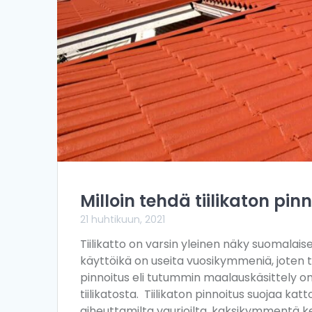
Milloin tehdä tiilikaton pin
21 huhtikuun, 2021
Tiilikatto on varsin yleinen näky suomalaise
käyttöikä on useita vuosikymmeniä, joten t
pinnoitus eli tutummin maalauskäsittely on
tiilikatosta. Tiilikaton pinnoitus suojaa
aiheuttamilta vaurioilta, kaksikymmentä 