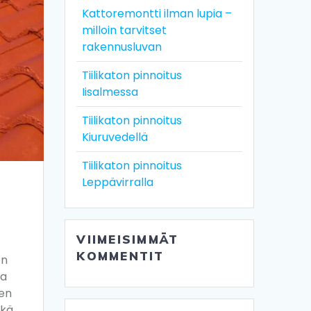
Kattoremontti ilman lupia –
milloin tarvitset
rakennusluvan
Tiilikaton pinnoitus
Iisalmessa
Tiilikaton pinnoitus
Kiuruvedellä
Tiilikaton pinnoitus
Leppävirralla
VIIMEISIMMÄT
KOMMENTIT
on
ta
ten
ekä