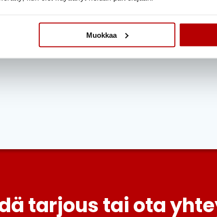
Muokkaa
dä tarjous tai ota yhte