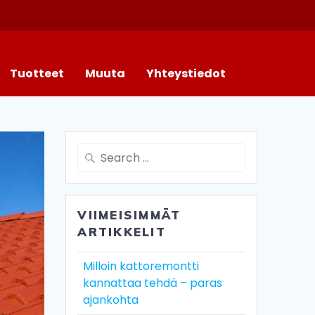
Tuotteet
Muuta
Yhteystiedot
VIIMEISIMMÄT
ARTIKKELIT
Milloin kattoremontti
kannattaa tehdä – paras
ajankohta