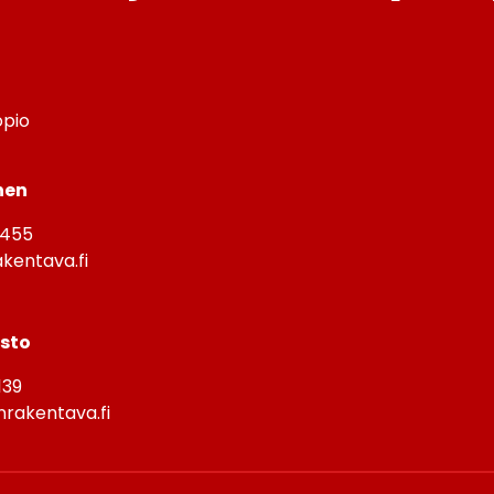
opio
nen
4455
kentava.fi
isto
139
rakentava.fi