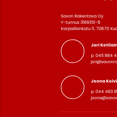
Savon Rakentava Oy
Y-tunnus 3189351-8
Karjasillankatu 11, 70870 Ku
Jori Kotilai
p. 045 884 
jori@savonra
Joona Koiv
p. 044 463 9
joona@savon