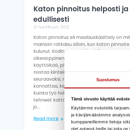
Katon pinnoitus helposti ja
edullisesti
21 huhtikuun, 2021
Katon pinnoitus eli maalauskäsittely on mi
mainioin ratkaisu silloin, kun katon pinnoit
kulunut. Kodin katon säännöllinen ja
oikeaoppinen huolto pidentää katon
käyttöikää, pitää sen toimintakykyisenä s
nostaa kiinteistön arvoa. Kerromme sinull
seuraavaksi, milloin katon pinnoitus
Suostumus
kannattaa, kenen se on fiksuinta tehdä ja
kuinka työ hoituu vaihe vaiheelta. Olemme
Tämä sivusto käyttää eväste
tehneet kattopinnoituksia tiili- ja peltikatoi
jo…
Käytämme evästeitä tarjoama
ja kävijämäärämme analysoim
Read more
kumppaneillemme tietoja siitä
olet antanut heille tai joita o