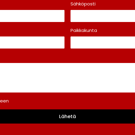
Sähköposti
Paikkakunta
teen
Lähetä