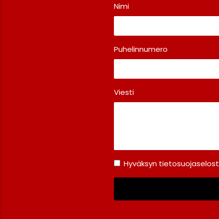
Nimi
Puhelinnumero
Viesti
Hyväksyn tietosuojaselos