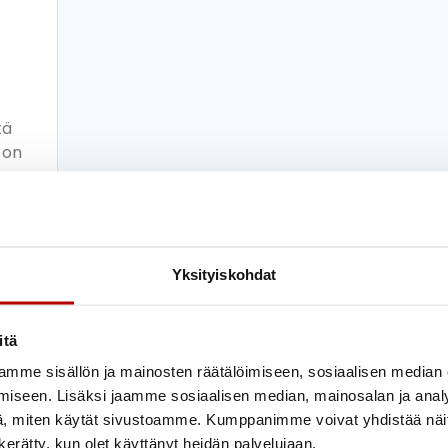
tä
e on
ekä
e
Yksityiskohdat
itä
lle
mme sisällön ja mainosten räätälöimiseen, sosiaalisen median
iseen. Lisäksi jaamme sosiaalisen median, mainosalan ja analy
, miten käytät sivustoamme. Kumppanimme voivat yhdistää näitä t
n kerätty, kun olet käyttänyt heidän palvelujaan.