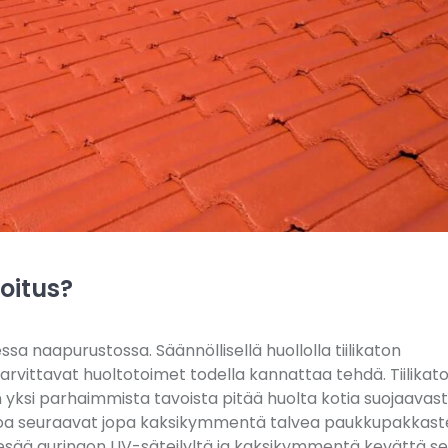
noitus?
ssa naapurustossa. Säännöllisellä huollolla tiilikaton
arvittavat huoltotoimet todella kannattaa tehdä. Tiilikat
 yksi parhaimmista tavoista pitää huolta kotia suojaavas
 kattoa seuraavat jopa kaksikymmentä talvea paukkupakkas
kesää auringon UV-säteilyltä ja kaksikymmentä kevättä s