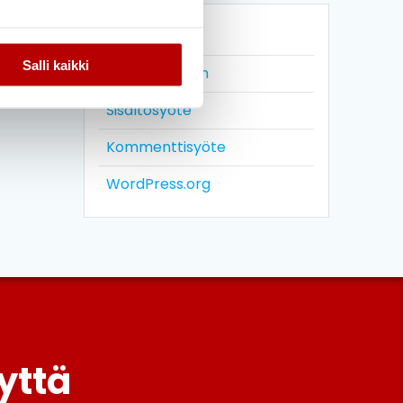
META
Salli kaikki
Kirjaudu sisään
Sisältösyöte
Kommenttisyöte
WordPress.org
yttä