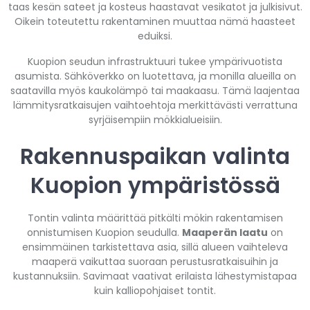
taas kesän sateet ja kosteus haastavat vesikatot ja julkisivut.
Oikein toteutettu rakentaminen muuttaa nämä haasteet
eduiksi.
Kuopion seudun infrastruktuuri tukee ympärivuotista
asumista. Sähköverkko on luotettava, ja monilla alueilla on
saatavilla myös kaukolämpö tai maakaasu. Tämä laajentaa
lämmitysratkaisujen vaihtoehtoja merkittävästi verrattuna
syrjäisempiin mökkialueisiin.
Rakennuspaikan valinta
Kuopion ympäristössä
Tontin valinta määrittää pitkälti mökin rakentamisen
onnistumisen Kuopion seudulla.
Maaperän laatu
on
ensimmäinen tarkistettava asia, sillä alueen vaihteleva
maaperä vaikuttaa suoraan perustusratkaisuihin ja
kustannuksiin. Savimaat vaativat erilaista lähestymistapaa
kuin kalliopohjaiset tontit.