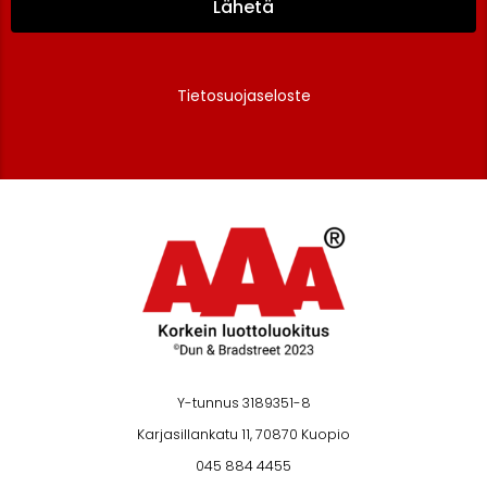
Lähetä
Tietosuojaseloste
Y-tunnus 3189351-8
Karjasillankatu 11, 70870 Kuopio
045 884 4455