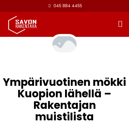
045 884 4455
Ympärivuotinen mökki
Kuopion lähellä –
Rakentajan
muistilista