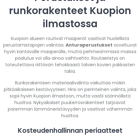
runkorakenteet Kuopion
ilmastossa
Kuopion alueen routivat maaperät vaativat huolellista
perustamistapojen valintaa.
Anturaperustukset
soveltuvat
hyvin kantavalle maaperälle, mutta pehmeämmissä maissa
paalutus voi olla ainoa vaihtoehto. Routaeristys on
toteutettava riittävän tehokkaasti talvien kovien pakkasten
takia.
Runkorakenteen materiaalivalinta vaikuttaa mökin
pitkäaikaiseen kestävyyteen. Hirsi on perinteinen valinta, joka
sopii hyvin Kuopion ilmastoon, mutta vaatii säännöllistä
huoltoa. Nykyaikaiset puukerrosrakenteet tarjoavat
paremman lämmöneristävyyden ja vaativat vähemmän
huoltoa.
Kosteudenhallinnan periaatteet