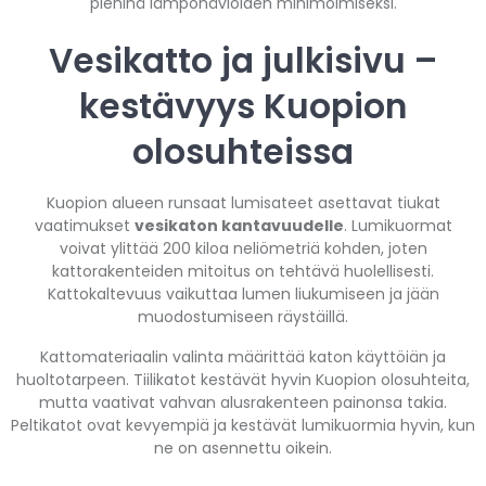
pieninä lämpöhäviöiden minimoimiseksi.
Vesikatto ja julkisivu –
kestävyys Kuopion
olosuhteissa
Kuopion alueen runsaat lumisateet asettavat tiukat
vaatimukset
vesikaton kantavuudelle
. Lumikuormat
voivat ylittää 200 kiloa neliömetriä kohden, joten
kattorakenteiden mitoitus on tehtävä huolellisesti.
Kattokaltevuus vaikuttaa lumen liukumiseen ja jään
muodostumiseen räystäillä.
Kattomateriaalin valinta määrittää katon käyttöiän ja
huoltotarpeen. Tiilikatot kestävät hyvin Kuopion olosuhteita,
mutta vaativat vahvan alusrakenteen painonsa takia.
Peltikatot ovat kevyempiä ja kestävät lumikuormia hyvin, kun
ne on asennettu oikein.