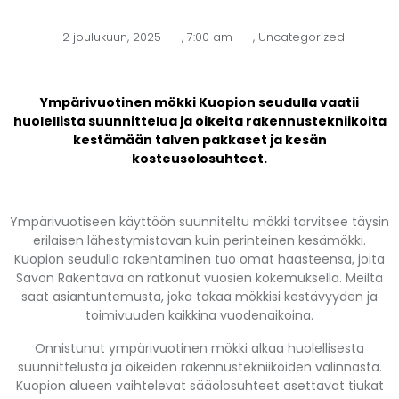
2 joulukuun, 2025
,
7:00 am
,
Uncategorized
Ympärivuotinen mökki Kuopion seudulla vaatii
huolellista suunnittelua ja oikeita rakennustekniikoita
kestämään talven pakkaset ja kesän
kosteusolosuhteet.
Ympärivuotiseen käyttöön suunniteltu mökki tarvitsee täysin
erilaisen lähestymistavan kuin perinteinen kesämökki.
Kuopion seudulla rakentaminen tuo omat haasteensa, joita
Savon Rakentava on ratkonut vuosien kokemuksella. Meiltä
saat asiantuntemusta, joka takaa mökkisi kestävyyden ja
toimivuuden kaikkina vuodenaikoina.
Onnistunut ympärivuotinen mökki alkaa huolellisesta
suunnittelusta ja oikeiden rakennustekniikoiden valinnasta.
Kuopion alueen vaihtelevat sääolosuhteet asettavat tiukat