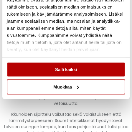
yläpohjan jopa 400–500 millimetriä. Ikkunoiden
räätälöimiseen, sosiaalisen median ominaisuuksien
energiatehokkuus vaikuttaa merkittävästi
tukemiseen ja kävijämäärämme analysoimiseen. Lisäksi
lämmityskustannuksiin pitkällä aikavälillä.
jaamme sosiaalisen median, mainosalan ja analytiikka-
Lämmitysjärjestelmän valinta riippuu tontin sijainnista ja
alan kumppaneillemme tietoja siitä, miten käytät
käyttötarpeista. Maalämpö on energiatehokas ratkaisu, jos
sivustoamme. Kumppanimme voivat yhdistää näitä
maaperä soveltuu lämpökaivon poraamiseen.
tietoja muihin tietoihin, joita olet antanut heille tai joita on
Ilmalämpöpumppu toimii Kuopion ilmastossa hyvin, mutta
kerätty, kun olet käyttänyt heidän palvelujaan.
tarvitsee varalämmönlähteen kovimmille pakkasille.
Energiatehokkuuden optimointi
Salli kaikki
Lämmöntalteenotto tuloilmasta pienentää
lämmityskustannuksia merkittävästi. Takka tai varaava
Muokkaa
tulisija tarjoaa viihtyisyyttä ja toimii sähkökatkosten aikana.
Lattialämmitys jakaa lämmön tasaisesti ja vähentää
vetoisuutta.
Ikkunoiden sijoittelu vaikuttaa sekä valaistukseen että
lämmitystarpeeseen. Suuret eteläikkunat hyödyntävät
talvisen auringon lämpöä, kun taas pohjoisikkunat tulisi pitää