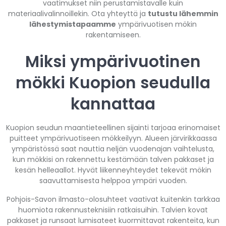
vaatimukset niin perustamistavalle kuin
materiaalivalinnoillekin. Ota yhteyttä ja
tutustu lähemmin
lähestymistapaamme
ympärivuotisen mökin
rakentamiseen.
Miksi ympärivuotinen
mökki Kuopion seudulla
kannattaa
Kuopion seudun maantieteellinen sijainti tarjoaa erinomaiset
puitteet ympärivuotiseen mökkeilyyn. Alueen järvirikkaassa
ympäristössä saat nauttia neljän vuodenajan vaihtelusta,
kun mökkisi on rakennettu kestämään talven pakkaset ja
kesän helleaallot. Hyvät liikenneyhteydet tekevät mökin
saavuttamisesta helppoa ympäri vuoden.
Pohjois-Savon ilmasto-olosuhteet vaativat kuitenkin tarkkaa
huomiota rakennusteknisiin ratkaisuihin. Talvien kovat
pakkaset ja runsaat lumisateet kuormittavat rakenteita, kun