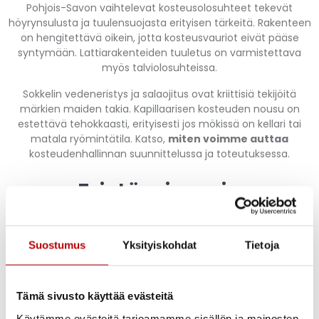
Pohjois-Savon vaihtelevat kosteusolosuhteet tekevät
höyrynsulusta ja tuulensuojasta erityisen tärkeitä. Rakenteen
on hengitettävä oikein, jotta kosteusvauriot eivät pääse
syntymään. Lattiarakenteiden tuuletus on varmistettava
myös talviolosuhteissa.
Sokkelin vedeneristys ja salaojitus ovat kriittisiä tekijöitä
märkien maiden takia. Kapillaarisen kosteuden nousu on
estettävä tehokkaasti, erityisesti jos mökissä on kellari tai
matala ryömintätila. Katso,
miten voimme auttaa
kosteudenhallinnan suunnittelussa ja toteutuksessa.
Eristäminen ja
lämmitysratkaisut
ympärivuotiseen käyttöön
Suostumus
Yksityiskohdat
Tietoja
Tehokas eristäminen on ympärivuotisen mökin sydän
Tämä sivusto käyttää evästeitä
Kuopion kylmissä talviolosuhteissa. Ulkoseinien
eristepaksuuden tulisi olla vähintään 200 millimetriä ja
Käytämme evästeitä tarjoamamme sisällön ja mainosten