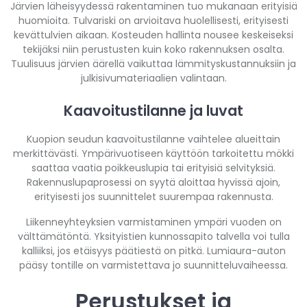
Järvien läheisyydessä rakentaminen tuo mukanaan erityisiä
huomioita. Tulvariski on arvioitava huolellisesti, erityisesti
kevättulvien aikaan. Kosteuden hallinta nousee keskeiseksi
tekijäksi niin perustusten kuin koko rakennuksen osalta.
Tuulisuus järvien äärellä vaikuttaa lämmityskustannuksiin ja
julkisivumateriaalien valintaan.
Kaavoitustilanne ja luvat
Kuopion seudun kaavoitustilanne vaihtelee alueittain
merkittävästi. Ympärivuotiseen käyttöön tarkoitettu mökki
saattaa vaatia poikkeuslupia tai erityisiä selvityksiä.
Rakennuslupaprosessi on syytä aloittaa hyvissä ajoin,
erityisesti jos suunnittelet suurempaa rakennusta.
Liikenneyhteyksien varmistaminen ympäri vuoden on
välttämätöntä. Yksityistien kunnossapito talvella voi tulla
kalliiksi, jos etäisyys päätiestä on pitkä. Lumiaura-auton
pääsy tontille on varmistettava jo suunnitteluvaiheessa.
Perustukset ja