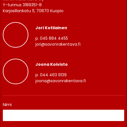
Y-tunnus 3189351-8
Karjasillankatu 11, 70870 Kuopio
Jori Kotilainen
p. 045 884 4455
jori@savonrakentava.fi
Joona Koivisto
p. 044 463 9139
joona@savonrakentava.fi
Nimi