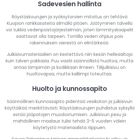
Sadevesien hallinta
Räystäskourujen ja syöksytorvien mitoitus on tehtävä
Kuopion rankkasateita silmällä pitäen. Jäätyminen talvella
voi tukkia vedenpoistojärjestelmän, joten lämmityskaapelit
saattavat olla tarpeen. Tontilla veden ohjaus pois
rakennuksen vierestä on elintärkeää.
Julkisivumateriaalien on kestettävä niin kesän helleaaltoja
kuin talven pakkasia. Puu vaatii säännöllistä huoltoa, mutta
antaa lämpimän ja kodikkaan ilmeen. Tiilijulkisivu on
huoltovapaa, mutta kalliimpi toteuttaa.
Huolto ja kunnossapito
Säännöllinen kunnossapito pidentää vesikaton ja julkisivun
käyttöikää merkittävästi. Räystäskourujen puhdistus syksyllä
estää jääpatojen muodostumisen. Julkisivun pesu ja
mahdollinen maalaus tulisi tehdä 3–5 vuoden välein
käytetystä materiaalista riippuen.