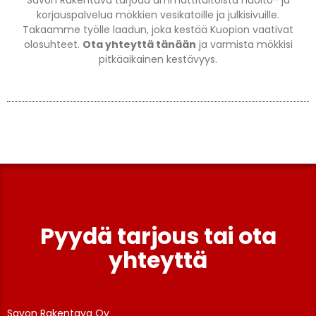
Savon Rakentava tarjoaa ammattitaitoista huolto- ja
korjauspalvelua mökkien vesikatoille ja julkisivuille.
Takaamme työlle laadun, joka kestää Kuopion vaativat
olosuhteet.
Ota yhteyttä tänään
ja varmista mökkisi
pitkäaikainen kestävyys.
Pyydä tarjous tai ota
yhteyttä
Savon Rakentava Oy