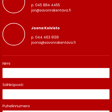
p. 045 884 4455
jori@savonrakentava.fi
Joona Koivisto
p. 044 463 9139
joona@savonrakentava.fi
Nimi
Sähköposti
Puhelinnumero