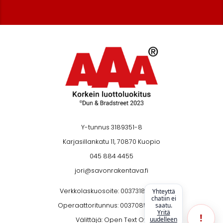
Y-tunnus 3189351-8
Karjasillankatu 11, 70870 Kuopio
045 884 4455
jori@savonrakentava.fi
Verkkolaskuosoite: 003731893518
Yhteyttä
chatiin ei
saatu.
Operaattoritunnus: 003708599126
Yritä
!
uudelleen
Välittäjä: Open Text Oy