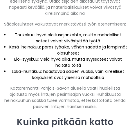
edellisenä syksynä. Urakoitsijoiden aikataulut täyttyvät
nopeasti keväällä, ja materiaalitilaukset voivat viivästyä
kiireisimpinä aikoina.
Sääolosuhteet vaikuttavat merkittävästi työn etenemiseen:
Toukokuu: hyvä aloitusajankohta, mutta mahdolliset
sateet voivat viivästyttää työtä
Kesä–heinäkuu: paras työaika, vähän sadetta ja lämpimät
olosuhteet
Elo–syyskuu: vielä hyvä aika, mutta syyssateet voivat
haitata töitä
Loka–huhtikuu: haastavaa säiden vuoksi, vain kiireelliset
korjaukset ovat yleensä mahdollisia
Kattoremontti Pohjois-Savon alueella vaatii huolellista
ajoitusta myös lintujen pesimisajan vuoksi. Huhtikuusta
heinäkuuhun saakka tulee varmistaa, ettei kattotöitä tehdä
pesivien lintujen häiritsemiseksi.
Kuinka pitkään katto