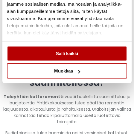
jaamme sosiaalisen median, mainosalan ja analytiikka-
lyhytikäisempiä
alan kumppaneillemme tietoja siitä, miten käytät
Muovikatot:
20–30 vuotta, kevyitä ja helppohoitoisia
sivustoamme. Kumppanimme voivat yhdistää näitä
Katon korjaus ennen täydellistä uusimista voi pidentää
tietoja muihin tietoihin, joita olet antanut heille tai joita on
käyttöikää merkittävästi. Säännöllinen huolto ja pienten
kerätty, kun olet käyttänyt heidän palvelujaan.
vaurioiden nopea korjaaminen säästävät pitkällä aikavälillä
rahaa ja vaivaa.
Salli kaikki
Mitä taloyhtiön tulee ottaa
huomioon kattoremonttia
Muokkaa
suunnitellessa?
Taloyhtiön kattoremontti
vaatii huolellista suunnittelua ja
budjetointia. Yhtiökokouksessa tulee päättää remontin
laajuudesta, aikataulusta ja rahoituksesta. Urakoitsijan valinta
kannattaa tehdä kilpailuttamalla useita luotettavia
toimijoita.
Budjetoinnissa tulee huomioida paitsi varsinaiset kattotyöt,