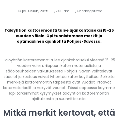
19 joulukuun, 2025
,
7:00 am
,
Uncategorized
Taloyhtiön kattoremontti tulee ajankohtaiseksi 15–25
vuoden välein. Opi tunnistamaan merkit ja
optimaalinen ajankohta Pohjois-Savossa.
Taloyhtiön kattoremontti tulee ajankohtaiseksi yleensä 15–25
vuoden välein, riippuen katon materiaalista ja
sääolosuhteiden vaikutuksesta. Pohjois-Savon vaihtelevat
sääolot ja kosteus voivat lyhentää katon käyttöikää. Selkeitä
merkkejä kattoremontin tarpeesta ovat vuodot, irtoavat
katemateriaalit ja näkyvät vauriot. Tässä oppaassa käymme
läpi tärkeimmät kysymykset taloyhtiön kattoremontin
ajoituksesta ja suunnittelusta.
Mitkä merkit kertovat, että