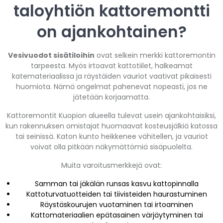
taloyhtiön kattoremontti
on ajankohtainen?
Vesivuodot sisätiloihin
ovat selkein merkki kattoremontin
tarpeesta. Myös irtoavat kattotiilet, halkeamat
katemateriaalissa ja räystäiden vauriot vaativat pikaisesti
huomiota. Nämä ongelmat pahenevat nopeasti, jos ne
jätetään korjaamatta.
Kattoremontit Kuopion alueella tulevat usein ajankohtaisiksi,
kun rakennuksen omistajat huomaavat kosteusjälkiä katossa
tai seinissä. Katon kunto heikkenee vähitellen, ja vauriot
voivat olla pitkään näkymättömiä sisäpuolelta.
Muita varoitusmerkkejä ovat:
Samman tai jäkälän runsas kasvu kattopinnalla
Kattoturvatuotteiden tai tiivisteiden haurastuminen
Räystäskourujen vuotaminen tai irtoaminen
Kattomateriaalien epätasainen värjäytyminen tai