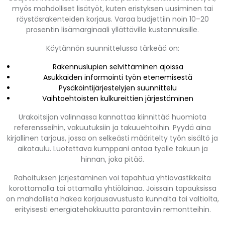
myös mahdolliset lisätyöt, kuten eristyksen uusiminen tai
räystäsrakenteiden korjaus. Varaa budjettiin noin 10–20
prosentin lisämarginaali yllättäville kustannuksille.
Käytännön suunnittelussa tärkeää on:
Rakennuslupien selvittäminen ajoissa
Asukkaiden informointi työn etenemisestä
Pysäköintijärjestelyjen suunnittelu
Vaihtoehtoisten kulkureittien järjestäminen
Urakoitsijan valinnassa kannattaa kiinnittää huomiota
referensseihin, vakuutuksiin ja takuuehtoihin. Pyydä aina
kirjallinen tarjous, jossa on selkeästi määritelty työn sisältö ja
aikataulu. Luotettava kumppani antaa työlle takuun ja
hinnan, joka pitää.
Rahoituksen järjestäminen voi tapahtua yhtiövastikkeita
korottamalla tai ottamalla yhtiölainaa. Joissain tapauksissa
on mahdollista hakea korjausavustusta kunnalta tai valtiolta,
erityisesti energiatehokkuutta parantaviin remontteihin.