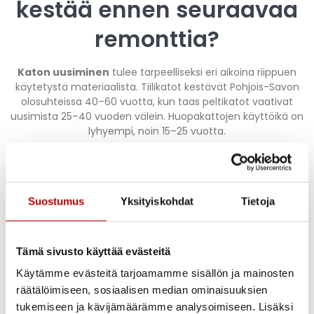
kestää ennen seuraavaa
remonttia?
Katon uusiminen
tulee tarpeelliseksi eri aikoina riippuen
käytetystä materiaalista. Tiilikatot kestävät Pohjois-Savon
olosuhteissa 40–60 vuotta, kun taas peltikatot vaativat
uusimista 25–40 vuoden välein. Huopakattojen käyttöikä on
lyhyempi, noin 15–25 vuotta.
Pohjois-Savon ilmasto-olosuhteet vaikuttavat katon
kestävyyteen merkittävästi. Kylmät talvet, runsaat
lumikuormat ja kosteat kesät rasittavat kattomateriaalia.
Lämpötilan vaihtelut aiheuttavat materiaalien laajenemista
Suostumus
Yksityiskohdat
Tietoja
ja supistumista, mikä voi johtaa halkeamiin.
Eri kattojen käyttöiät Pohjois-Savossa:
Tämä sivusto käyttää evästeitä
Tiilikatot:
40–60 vuotta, kestävät hyvin pakkasta ja
Käytämme evästeitä tarjoamamme sisällön ja mainosten
kosteutta
räätälöimiseen, sosiaalisen median ominaisuuksien
Peltikatot:
25–40 vuotta, vaativat säännöllistä huoltoa
tukemiseen ja kävijämäärämme analysoimiseen. Lisäksi
Huopakatot:
15–25 vuotta, edullisia mutta