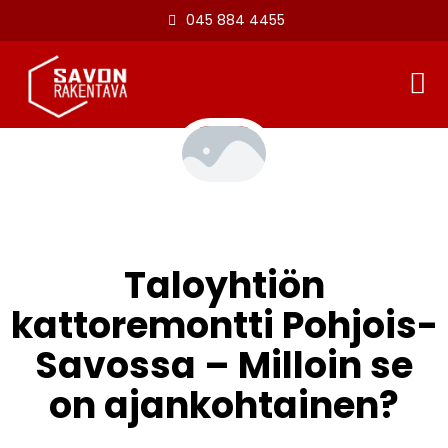
045 884 4455
Taloyhtiön
kattoremontti Pohjois-
Savossa – Milloin se
on ajankohtainen?