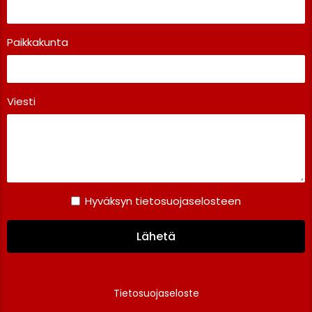
Paikkakunta
Viesti
Hyväksyn tietosuojaselosteen
Lähetä
Tietosuojaseloste