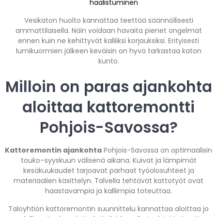
haalistuminen
Vesikaton huolto kannattaa teettää säännöllisesti
ammattilaisella. Näin voidaan havaita pienet ongelmat
ennen kuin ne kehittyvät kalliiksi korjauksiksi. Erityisesti
lumikuormien jälkeen keväisin on hyvä tarkastaa katon
kunto.
Milloin on paras ajankohta
aloittaa kattoremontti
Pohjois-Savossa?
Kattoremontin ajankohta
Pohjois-Savossa on optimaalisin
touko–syyskuun välisenä aikana. Kuivat ja lämpimät
kesäkuukaudet tarjoavat parhaat työolosuhteet ja
materiaalien käsittelyn. Talvella tehtävät kattotyöt ovat
haastavampia ja kalliimpia toteuttaa.
Taloyhtiön kattoremontin suunnittelu kannattaa aloittaa jo