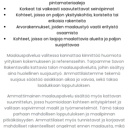
pintamateriaaleja
Korkeat tai vaikeasti saavutettavat seinäpinnat
Kohteet, joissa on paljon yksityiskohtia, koristeita tai
erikoisia rakenteita
Arvorakennukset, joiden maalaustyö vaatii erityistä
osaamista
Kohteet, joissa on laajoja maalattavia alueita ja paljon
suojattavaa
Maalauspalvelua valitessa kannattaa kiinnittää huomiota
yrityksen kokemukseen ja referensseihin. Tarjoamme Savon
Rakentavalla kattavia talon maalauspalveluita, joihin sisältyy
aina huolellinen suojaustyö. Ammattilaistemme tekemä
suojaus säästää asiakkaan aikaa ja vaivaa, sekä takaa
laadukkaan lopputuloksen.
Ammattimainen maalauspalvelu sisältää myös kattavan
suunnittelun, jossa huomioidaan kohteen erityispiirteet ja
valitaan sopivimmat maalit ja työmenetelmät. Tämä takaa
parhaan mahdollisen lopputuloksen ja maalipinnan
pitkäikäisyyden. Ammattilaiset myös tunnistavat ja korjaavat
mahdolliset rakenteelliset ongelmat ennen maalausta, mikä