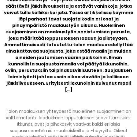
säästävät jälkisiivoukselta ja estävät vahinkoja, jotka
voivat tulla kalliiksi korjata. Tässä artikkelissa käymme
läpi parhaat tavat suojata kodin eri osat ja
pihaympäristö maalaustyön aikana. Huolellinen
suojaaminen on maalaustyön onnistumisen perusta,
joka määrittää lopputuloksen laadun ja siisteyden.
Ammattimaisesti toteutettu talon maalaus edellyttää
aina kattavaa suojausta, joka estää maalin ja muiden
aineiden joutumisen vääriin paikkoihin. Ilman
kunnollista suojausta maalia voi päätyä ikkunoihin,
oviin, perustuksiin tai pihakasvillisuuteen. Suojauksen
laiminlyönti johtaa usein aikaa vievään ja kalliiseen
jälkisiivoukseen. Erityisesti ikkunoihin kuivunut maali
[…]
Talon maalauksen yhteydessä huolellinen suojaaminen on
välttämätöntä laadukkaan lopputuloksen saavuttamiseksi.
Ikkunat, ovet ja pihakasvit vaativat kaikki erilaisia
suojausmenetelmiä maaliroiskeilta ja -höyryiltä. Oikeat
suojaustekniikat säästävät jälkisiivoukselta ja estävät