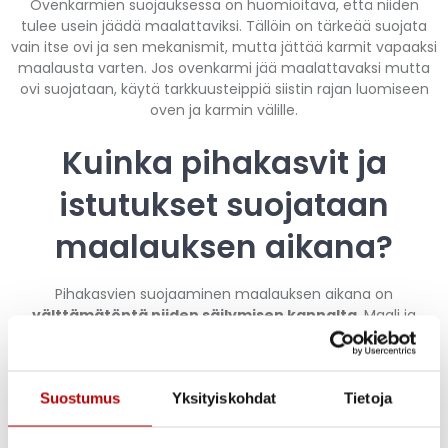
Ovenkarmien suojauksessa on huomioitava, että niiden
tulee usein jäädä maalattaviksi. Tällöin on tärkeää suojata
vain itse ovi ja sen mekanismit, mutta jättää karmit vapaaksi
maalausta varten. Jos ovenkarmi jää maalattavaksi mutta
ovi suojataan, käytä tarkkuusteippiä siistin rajan luomiseen
oven ja karmin välille.
Kuinka pihakasvit ja
istutukset suojataan
maalauksen aikana?
Pihakasvien suojaaminen maalauksen aikana on
välttämätöntä niiden säilymisen kannalta
. Maali ja
erityisesti liuotinaineet voivat vahingoittaa kasveja pysyvästi.
Paras tapa suojata kasvit on peittää ne kokonaan kevyillä
suojapeitteillä tai ohuilla muoveilla. Suojapeitteiden tulee olla
riittävän kevyitä, etteivät ne vahingoita kasveja painollaan.
Suostumus
Yksityiskohdat
Tietoja
Jos maalausprojekti kestää useita päiviä, on huomioitava,