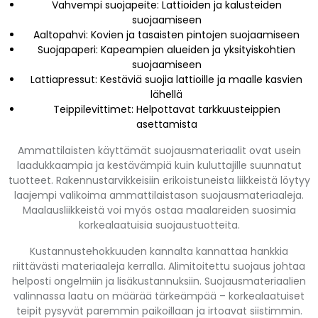
Vahvempi suojapeite: Lattioiden ja kalusteiden
suojaamiseen
Aaltopahvi: Kovien ja tasaisten pintojen suojaamiseen
Suojapaperi: Kapeampien alueiden ja yksityiskohtien
suojaamiseen
Lattiapressut: Kestäviä suojia lattioille ja maalle kasvien
lähellä
Teippilevittimet: Helpottavat tarkkuusteippien
asettamista
Ammattilaisten käyttämät suojausmateriaalit ovat usein
laadukkaampia ja kestävämpiä kuin kuluttajille suunnatut
tuotteet. Rakennustarvikkeisiin erikoistuneista liikkeistä löytyy
laajempi valikoima ammattilaistason suojausmateriaaleja.
Maalausliikkeistä voi myös ostaa maalareiden suosimia
korkealaatuisia suojaustuotteita.
Kustannustehokkuuden kannalta kannattaa hankkia
riittävästi materiaaleja kerralla. Alimitoitettu suojaus johtaa
helposti ongelmiin ja lisäkustannuksiin. Suojausmateriaalien
valinnassa laatu on määrää tärkeämpää – korkealaatuiset
teipit pysyvät paremmin paikoillaan ja irtoavat siistimmin.