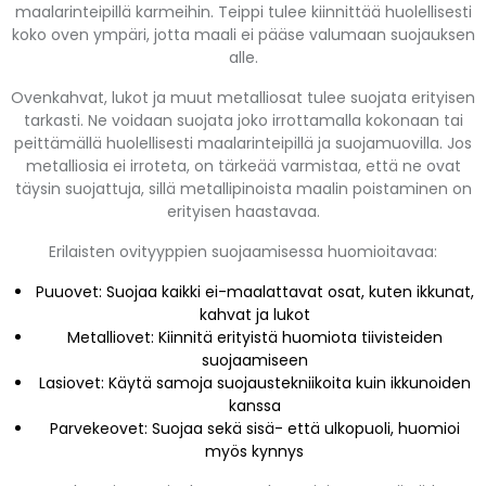
maalarinteipillä karmeihin. Teippi tulee kiinnittää huolellisesti
koko oven ympäri, jotta maali ei pääse valumaan suojauksen
alle.
Ovenkahvat, lukot ja muut metalliosat tulee suojata erityisen
tarkasti. Ne voidaan suojata joko irrottamalla kokonaan tai
peittämällä huolellisesti maalarinteipillä ja suojamuovilla. Jos
metalliosia ei irroteta, on tärkeää varmistaa, että ne ovat
täysin suojattuja, sillä metallipinoista maalin poistaminen on
erityisen haastavaa.
Erilaisten ovityyppien suojaamisessa huomioitavaa:
Puuovet: Suojaa kaikki ei-maalattavat osat, kuten ikkunat,
kahvat ja lukot
Metalliovet: Kiinnitä erityistä huomiota tiivisteiden
suojaamiseen
Lasiovet: Käytä samoja suojaustekniikoita kuin ikkunoiden
kanssa
Parvekeovet: Suojaa sekä sisä- että ulkopuoli, huomioi
myös kynnys