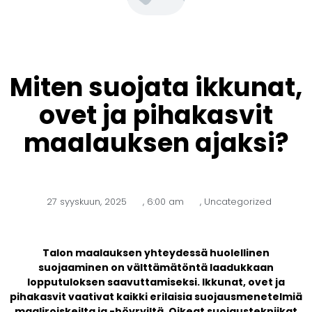
Miten suojata ikkunat,
ovet ja pihakasvit
maalauksen ajaksi?
27 syyskuun, 2025
,
6:00 am
,
Uncategorized
Talon maalauksen yhteydessä huolellinen
suojaaminen on välttämätöntä laadukkaan
lopputuloksen saavuttamiseksi. Ikkunat, ovet ja
pihakasvit vaativat kaikki erilaisia suojausmenetelmiä
maaliroiskeilta ja -höyryiltä. Oikeat suojaustekniikat