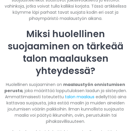
vahinkoja, jotka voivat tulla kalliiksi korjata. Tässä artikkelissa
käymme läpi parhaat tavat suojata kodin eri osat ja
pihaympäristö maalaustyön aikana.
Miksi huolellinen
suojaaminen on tärkeää
talon maalauksen
yhteydessä?
Huolellinen suojaaminen on
maalaustyön onnistumisen
perusta
, joka määrittää lopputuloksen laadun ja siisteyden.
Ammattimaisesti toteutettu
talon maalaus
edellyttää aina
kattavaa suojausta, joka estää maalin ja muiden aineiden
joutumisen vääriin paikkoihin. Ilman kunnollista suojausta
maalia voi päätyä ikkunoihin, oviin, perustuksiin tai
pihakasvillisuuteen.