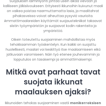
Suojauksen laiminlyönti johtaa usein aikaa vievään ja
kalliiseen jälkisiivoukseen. Erityisesti ikkunoihin kuivunut maali
on vaikea poistaa naarmuttamatta lasia, ja maalitahrat
pihakasveissa voivat aiheuttaa pysyviä vaurioita.
Ammattimaalareiden käyttämät suojaustekniikat takaavat
siistin työympäristön ja suojaavat kodin rakenteita ja
ympäristöä.
Oikein toteutettu suojaaminen mahdollistaa myös
tehokkaamman työskentelyn. Kun kaikki on suojattu
huolellisesti, maalari voi keskittyä itse maalaamiseen eikä
jatkuvaan varomiseen. Näin työ etenee jouhevammin ja
lopputulos on tasaisempi ja ammattimaisempi.
Mitkä ovat parhaat tavat
suojata ikkunat
maalauksen ajaksi?
Ikkunoiden tehokas suojaaminen vaatii
monikerroksisen