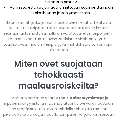
sitten suojamuovi
Varmista, että suojamuovi on riittävän suuri peittämään
koko ikkunan ja sen ympäristön
Ikkunakarmit, jotka jäävät maalattaviksi, vaativat erityistä
huomiota. Lasipinta tulee suojata tarkasti aivan karmin
reunaan asti, mutta samalla on varottava, ettei teippi peitä
maalattavaa aluetta. Ammattilaisten vinkki on käyttää
säädettävää maalarinteippiä, joka mahdollistaa tarkan rajan
tekemisen.
Miten ovet suojataan
tehokkaasti
maalausroiskeilta?
Ovien suojaaminen vaatii
erilaisia lähestymistapoja
riippuen ovityypistä ja siitä, maalataanko ovi vai ainoastaan
sen ympäristö. Ulko-ovien kohdalla tehokkain tapa on
peittää koko ovi suojamuovilla tai -paperilla, joka kiinnitetään