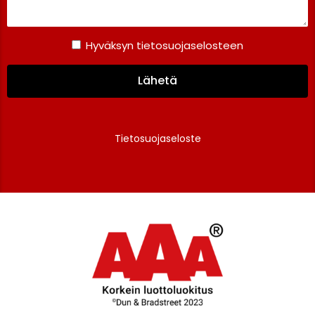
Hyväksyn tietosuojaselosteen
Lähetä
Tietosuojaseloste