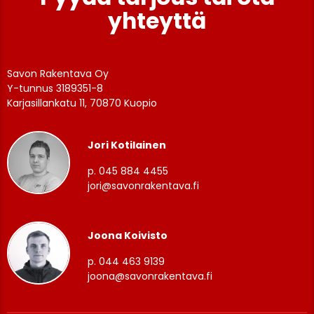
yhteyttä
Savon Rakentava Oy
Y-tunnus 3189351-8
Karjasillankatu 11, 70870 Kuopio
Jori Kotilainen
p. 045 884 4455
jori@savonrakentava.fi
Joona Koivisto
p. 044 463 9139
joona@savonrakentava.fi