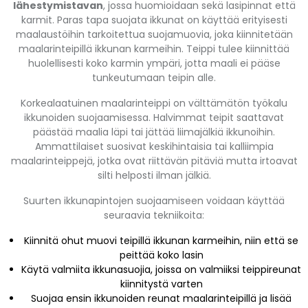
lähestymistavan
, jossa huomioidaan sekä lasipinnat että
karmit. Paras tapa suojata ikkunat on käyttää erityisesti
maalaustöihin tarkoitettua suojamuovia, joka kiinnitetään
maalarinteipillä ikkunan karmeihin. Teippi tulee kiinnittää
huolellisesti koko karmin ympäri, jotta maali ei pääse
tunkeutumaan teipin alle.
Korkealaatuinen maalarinteippi on välttämätön työkalu
ikkunoiden suojaamisessa. Halvimmat teipit saattavat
päästää maalia läpi tai jättää liimajälkiä ikkunoihin.
Ammattilaiset suosivat keskihintaisia tai kalliimpia
maalarinteippejä, jotka ovat riittävän pitäviä mutta irtoavat
silti helposti ilman jälkiä.
Suurten ikkunapintojen suojaamiseen voidaan käyttää
seuraavia tekniikoita:
Kiinnitä ohut muovi teipillä ikkunan karmeihin, niin että se
peittää koko lasin
Käytä valmiita ikkunasuojia, joissa on valmiiksi teippireunat
kiinnitystä varten
Suojaa ensin ikkunoiden reunat maalarinteipillä ja lisää