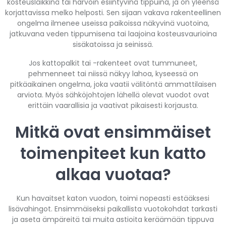
kosteusläikkinä tai harvoin esiintyvinä tippuina, ja on yleensä
korjattavissa melko helposti. Sen sijaan vakava rakenteellinen
ongelma ilmenee useissa paikoissa näkyvinä vuotoina,
jatkuvana veden tippumisena tai laajoina kosteusvaurioina
sisäkatoissa ja seinissä.
Jos kattopalkit tai -rakenteet ovat tummuneet,
pehmenneet tai niissä näkyy lahoa, kyseessä on
pitkäaikainen ongelma, joka vaatii välitöntä ammattilaisen
arviota. Myös sähköjohtojen lähellä olevat vuodot ovat
erittäin vaarallisia ja vaativat pikaisesti korjausta.
Mitkä ovat ensimmäiset
toimenpiteet kun katto
alkaa vuotaa?
Kun havaitset katon vuodon, toimi nopeasti estääksesi
lisävahingot. Ensimmäiseksi paikallista vuotokohdat tarkasti
ja aseta ämpäreitä tai muita astioita keräämään tippuva