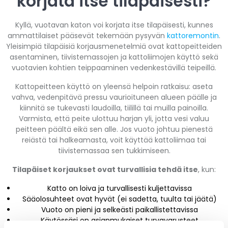
korjata itse tilapäisesti?
Kyllä, vuotavan katon voi korjata itse tilapäisesti, kunnes
ammattilaiset pääsevät tekemään pysyvän
kattoremontin
.
Yleisimpiä tilapäisiä korjausmenetelmiä ovat kattopeitteiden
asentaminen, tiivistemassojen ja kattoliimojen käyttö sekä
vuotavien kohtien teippaaminen vedenkestävillä teipeillä.
Kattopeitteen käyttö on yleensä helpoin ratkaisu: aseta
vahva, vedenpitävä pressu vaurioituneen alueen päälle ja
kiinnitä se tukevasti laudoilla, tiilillä tai muilla painoilla.
Varmista, että peite ulottuu harjan yli, jotta vesi valuu
peitteen päältä eikä sen alle. Jos vuoto johtuu pienestä
reiästä tai halkeamasta, voit käyttää kattoliimaa tai
tiivistemassaa sen tukkimiseen.
Tilapäiset korjaukset ovat turvallisia tehdä itse
, kun:
Katto on loiva ja turvallisesti kuljettavissa
Sääolosuhteet ovat hyvät (ei sadetta, tuulta tai jäätä)
Vuoto on pieni ja selkeästi paikallistettavissa
Käytössäsi on asianmukaiset turvavarusteet