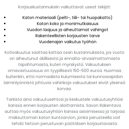
Korjauskustannuksiin vaikuttavat useat tekijät:
Katon materiaali (pelti-, tiili- tai huopakatto)
Katon koko ja monimutkaisuus
Vuodon laajuus ja aiheuttamat vahingot
Rakenteellisten korjausten tarve
Vuodenajan vaikutus työhön
Kotivakuutus saattaa kattaa osan kustannuksista, jos vuoto
on aiheutunut äkillisestä ja ennalta-arvaamattomasta
tapahtumasta, kuten myrskystä. Vakuutuksen
omavastuuosuus on tyypillisesti 150-500 euroa. Huomaa
kuitenkin, että normaalista kulumisesta tai kunnossapidon
laiminlyönnistä johtuvia vahinkoja vakuutukset eivät yleensä
korvaa.
Tarkista aina vakuutusehtosi ja keskustele vakuutusyhtiösi
kanssa ennen korjausten aloittamista. Savon Rakentava
auttaa myös vakuutusyhtiön kanssa asioimisessa ja tarjoaa
maksuttoman katon kuntoarvion, jonka perusteella voit
tehdä tietoon perustuvan päätöksen korjaustavasta.