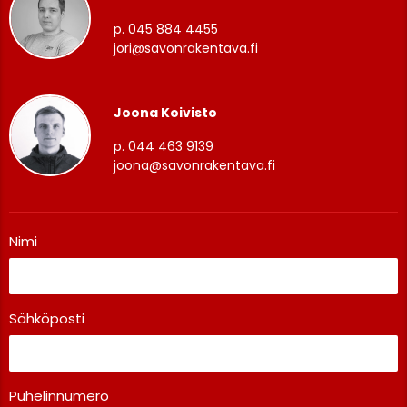
p. 045 884 4455
jori@savonrakentava.fi
Joona Koivisto
p. 044 463 9139
joona@savonrakentava.fi
Nimi
Sähköposti
Puhelinnumero