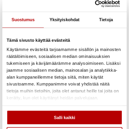
Tilapäisiä korjauksia varten tarvitset yleensä seuraavia
materiaaleja ja työkaluja: kattopeitteen tai vahvan pressun,
kattoliimaa tai tiivistemassaa, vedenkestävää teippiä,
Suostumus
Yksityiskohdat
Tietoja
mattoveitsen, vasaran ja nauloja sekä tikapuut. Muista, että
tilapäiset korjaukset kestävät yleensä vain muutamasta
viikosta muutamaan kuukauteen, joten pysyvä korjaus tai
Tämä sivusto käyttää evästeitä
kattoremontti on syytä järjestää mahdollisimman pian.
Käytämme evästeitä tarjoamamme sisällön ja mainosten
Milloin katon vuoto vaatii
räätälöimiseen, sosiaalisen median ominaisuuksien
tukemiseen ja kävijämäärämme analysoimiseen. Lisäksi
välitöntä ammattiapua?
jaamme sosiaalisen median, mainosalan ja analytiikka-
alan kumppaneillemme tietoja siitä, miten käytät
Tietyt katon vuototilanteet vaativat välitöntä ammattiapua.
sivustoamme. Kumppanimme voivat yhdistää näitä
Jos vuoto on laaja ja vettä tulee sisään useista kohdista,
tietoja muihin tietoihin, joita olet antanut heille tai joita on
tilapäiset korjaukset eivät todennäköisesti riitä. Myös
kerätty, kun olet käyttänyt heidän palvelujaan.
rakenteellisiin vaurioihin viittaavat merkit, kuten katon
painuminen, kattopalkkien taipuminen tai laajat
kosteusvauriot, edellyttävät ammattilaisen pikaista paikalle
Salli kaikki
kutsumista.