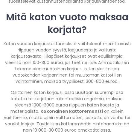
suosittelevat kustannustehokkainta korjausvaihtoehtoa.
Mitä katon vuoto maksaa
korjata?
Katon vuodon korjauskustannukset vaihtelevat merkittävästi
riippuen vuodon syystä, laajuudesta ja valitusta
korjaustavasta. Tilapäiset korjaukset ovat edullisimpia,
yleensä noin 100-300 euroa, jos teet ne itse. Ammattilaisen
tekemä pienimuotoinen korjaus, kuten yksittäisen
vuotokohdan korjaaminen tai muutaman kattotiilen
vaihtaminen, maksaa tyypillisesti 300-800 euroa.
Osittainen katon korjaus, jossa uusitaan suurempi osa
katetta tai korjataan rakenteellisia ongelmia, maksaa
yleensä 1000-3000 euroa riippuen katon koosta ja
materiaalista.
Kokonainen kattoremontti
on kallein
vaihtoehto, mutta usein välttämätön, jos katto on vanha tai
vauriot laajoja. Täydellisen kattoremontin hintahaarukka on
noin 10 000-30 000 euroa omakotitalossa.