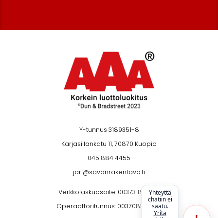
Y-tunnus 3189351-8
Karjasillankatu 11, 70870 Kuopio
045 884 4455
jori@savonrakentava.fi
Verkkolaskuosoite: 003731893518
Yhteyttä
chatiin ei
saatu.
Operaattoritunnus: 003708599126
Yritä