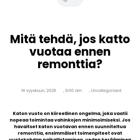
Mitä tehdä, jos katto
vuotaa ennen
remonttia?
14 syyskuun, 2025
,
6:00 am
,
Uncategorized
Katon vuoto on kiireellinen ongelma, joka vaatii
nopeaa toimintaa vahinkojen minimoimiseksi. Jos
havaitset katon vuotavan ennen suunniteltua
remonttia, ensimmäiset toimenpiteet ovat
vuotokohdan paikallistaminen, veden kerääminen