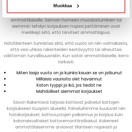
Sähköturvallisuusriskit
ovat erityisen vakavia – jos vettä
Muokkaa
vuotaa sähkölaitteiden, -johtojen tai valaisimien lähelle,
katkaise sähköt kyseiseltä alueelta välittömästi ja soita
ammattilaiselle. Samoin homeen muodostuminen tai
aiemmin tehdyn korjauksen nopea pettäminen ovat
merkkejä siitä, että tarvitset ammattiapua.
Hätätilanteen tunnistaa siitä, että vuoto on niin voimakasta,
että vesi uhkaa rakenteiden kestävyyttä tai aiheuttaa
välittömän turvallisuusriskin. Kun soitat ammattilaiselle, kerro
tarkasti:
Miten laaja vuoto on ja kuinka kauan se on jatkunut
Millaisia vaurioita olet havainnut
Katon tyyppi ja ikä, jos tiedät ne
Mahdolliset aiemmat korjaukset
Savon Rakentava tarjoaa kattavat palvelut kattojen
korjaukseen Kuopion alueella. Palveluihimme kuuluvat niin
hätäkorjaukset, kattovuotojen paikannus ja korjaus kuin
kokonaisvaltaiset kattoremonttiratkaisut. Kokeneet
ammattilaisemme arvioivat tilanteen nopeasti ja