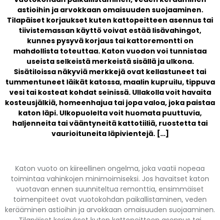
astioihin ja arvokkaan omaisuuden suojaaminen.
Tilapäiset korjaukset kuten kattopeitteen asennus tai
tiivistemassan käyttö voivat estää lisävahingot,
kunnes pysyvä korjaus tai kattoremontti on
mahdollista toteuttaa. Katon vuodon voi tunnistaa
useista selkeistä merkeistä sisällä ja ulkona.
Sisätiloissa näkyviä merkkejä ovat kellastuneet tai
tummentuneet läikät katossa, maalin kupruilu, tippuva
vesi tai kosteat kohdat seinissä. Ullakolla voit havaita
kosteusjälkiä, homeenhajua tai jopa valoa, joka paistaa
katon läpi. Ulkopuolelta voit huomata puuttuvia,
haljenneita tai vääntyneitä kattotiiliä, ruostetta tai
vaurioituneita läpivientejä. […]
Katon vuoto on kiireellinen ongelma, joka vaatii nopeaa
toimintaa vahinkojen minimoimiseksi. Jos havaitset katon
vuotavan ennen suunniteltua remonttia, ensimmäiset
toimenpiteet ovat vuotokohdan paikallistaminen, veden
kerääminen astioihin ja arvokkaan omaisuuden suojaaminen.
Tilapäiset korjaukset kuten kattopeitteen asennus tai