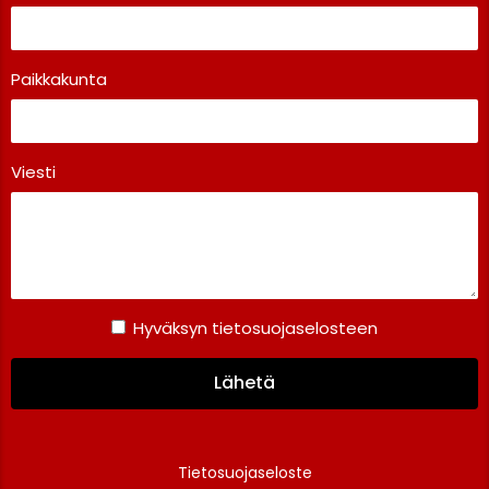
Paikkakunta
Viesti
Hyväksyn tietosuojaselosteen
Lähetä
Tietosuojaseloste