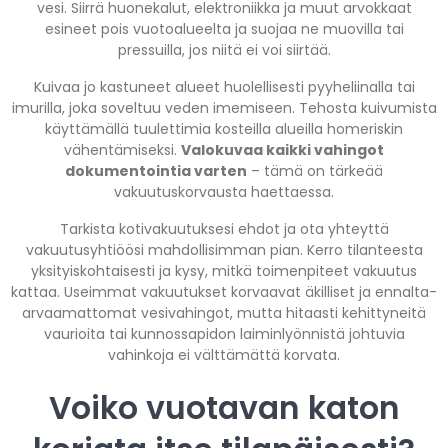
vesi. Siirrä huonekalut, elektroniikka ja muut arvokkaat
esineet pois vuotoalueelta ja suojaa ne muovilla tai
pressuilla, jos niitä ei voi siirtää.
Kuivaa jo kastuneet alueet huolellisesti pyyheliinalla tai
imurilla, joka soveltuu veden imemiseen. Tehosta kuivumista
käyttämällä tuulettimia kosteilla alueilla homeriskin
vähentämiseksi.
Valokuvaa kaikki vahingot
dokumentointia varten
– tämä on tärkeää
vakuutuskorvausta haettaessa.
Tarkista kotivakuutuksesi ehdot ja ota yhteyttä
vakuutusyhtiöösi mahdollisimman pian. Kerro tilanteesta
yksityiskohtaisesti ja kysy, mitkä toimenpiteet vakuutus
kattaa. Useimmat vakuutukset korvaavat äkilliset ja ennalta-
arvaamattomat vesivahingot, mutta hitaasti kehittyneitä
vaurioita tai kunnossapidon laiminlyönnistä johtuvia
vahinkoja ei välttämättä korvata.
Voiko vuotavan katon