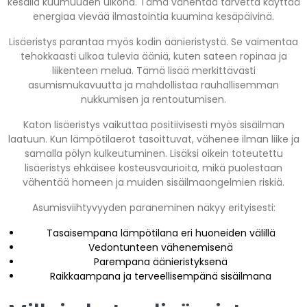
kesällä kuumuuden ulkona. Tämä vähentää tarvetta käyttää
energiaa vievää ilmastointia kuumina kesäpäivinä.
Lisäeristys parantaa myös kodin äänieristystä. Se vaimentaa
tehokkaasti ulkoa tulevia ääniä, kuten sateen ropinaa ja
liikenteen melua. Tämä lisää merkittävästi
asumismukavuutta ja mahdollistaa rauhallisemman
nukkumisen ja rentoutumisen.
Katon lisäeristys vaikuttaa positiivisesti myös sisäilman
laatuun. Kun lämpötilaerot tasoittuvat, vähenee ilman liike ja
samalla pölyn kulkeutuminen. Lisäksi oikein toteutettu
lisäeristys ehkäisee kosteusvaurioita, mikä puolestaan
vähentää homeen ja muiden sisäilmaongelmien riskiä.
Asumisviihtyvyyden paraneminen näkyy erityisesti:
Tasaisempana lämpötilana eri huoneiden välillä
Vedontunteen vähenemisenä
Parempana äänieristyksenä
Raikkaampana ja terveellisempänä sisäilmana