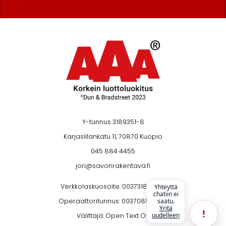
Y-tunnus 3189351-8
Karjasillankatu 11, 70870 Kuopio
045 884 4455
jori@savonrakentava.fi
Verkkolaskuosoite: 003731893518
Yhteyttä
chatiin ei
Operaattoritunnus: 003708599126
saatu.
Yritä
!
uudelleen
Välittäjä: Open Text Oy