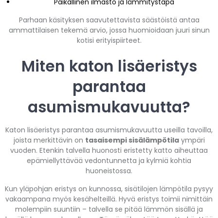
Paikallinen ilmasto ja lämmitystapa
Parhaan käsityksen saavutettavista säästöistä antaa
ammattilaisen tekemä arvio, jossa huomioidaan juuri sinun
kotisi erityispiirteet.
Miten katon lisäeristys
parantaa
asumismukavuutta?
Katon lisäeristys parantaa asumismukavuutta useilla tavoilla,
joista merkittävin on
tasaisempi sisälämpötila
ympäri
vuoden. Etenkin talvella huonosti eristetty katto aiheuttaa
epämiellyttävää vedontunnetta ja kylmiä kohtia
huoneistossa.
Kun yläpohjan eristys on kunnossa, sisätilojen lämpötila pysyy
vakaampana myös kesähelteillä. Hyvä eristys toimii nimittäin
molempiin suuntiin – talvella se pitää lämmön sisällä ja