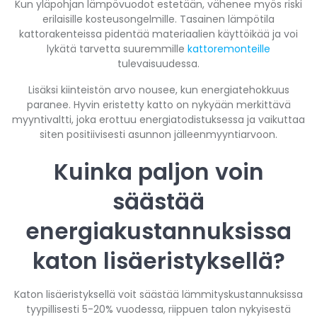
Kun yläpohjan lämpövuodot estetään, vähenee myös riski
erilaisille kosteusongelmille. Tasainen lämpötila
kattorakenteissa pidentää materiaalien käyttöikää ja voi
lykätä tarvetta suuremmille
kattoremonteille
tulevaisuudessa.
Lisäksi kiinteistön arvo nousee, kun energiatehokkuus
paranee. Hyvin eristetty katto on nykyään merkittävä
myyntivaltti, joka erottuu energiatodistuksessa ja vaikuttaa
siten positiivisesti asunnon jälleenmyyntiarvoon.
Kuinka paljon voin
säästää
energiakustannuksissa
katon lisäeristyksellä?
Katon lisäeristyksellä voit säästää lämmityskustannuksissa
tyypillisesti 5-20% vuodessa, riippuen talon nykyisestä