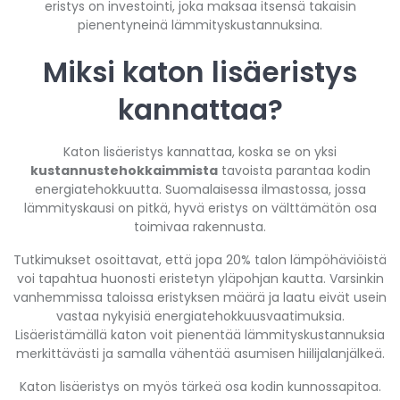
eristys on investointi, joka maksaa itsensä takaisin
pienentyneinä lämmityskustannuksina.
Miksi katon lisäeristys
kannattaa?
Katon lisäeristys kannattaa, koska se on yksi
kustannustehokkaimmista
tavoista parantaa kodin
energiatehokkuutta. Suomalaisessa ilmastossa, jossa
lämmityskausi on pitkä, hyvä eristys on välttämätön osa
toimivaa rakennusta.
Tutkimukset osoittavat, että jopa 20% talon lämpöhäviöistä
voi tapahtua huonosti eristetyn yläpohjan kautta. Varsinkin
vanhemmissa taloissa eristyksen määrä ja laatu eivät usein
vastaa nykyisiä energiatehokkuusvaatimuksia.
Lisäeristämällä katon voit pienentää lämmityskustannuksia
merkittävästi ja samalla vähentää asumisen hiilijalanjälkeä.
Katon lisäeristys on myös tärkeä osa kodin kunnossapitoa.