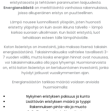
eristystasosta ja tehtävien parannusten laajuudesta.
Energiansäästö
on merkittävintä vanhoissa rakennuksissa,
joissa alkuperäinen eristys on puutteellinen.
Lämpö nousee luonnollisesti ylöspäin, joten huonosti
eristetty yläpohja on kuin avoin ikkuna talvella – lämpö
karkaa suoraan ulkoilmaan. Kun lisäät eristystä, luot
tehokkaan esteen tälle lämpöhäviölle.
Katon lisäeristys on investointi, joka maksaa itsensä takaisin
energiasäästöinä. Takaisinmaksuaika vaihtelee tavallisesti 3-
7 vuoden välillä, mutta koska energian hinnat ovat nousussa,
voi takaisinmaksuaika olla jopa lyhyempi. Huomionarvoista
on, että katon lisäeristys on kertaluontoinen investointi, jonka
hyödyt jatkuvat vuosikymmenten ajan.
Energiansäästön tarkkaa määrää voidaan arvioida
huomioimalla:
Nykyinen eristyksen paksuus ja kunto
Lisättävän eristyksen määrä ja tyyppi
Rakennuksen pinta-ala ja muoto