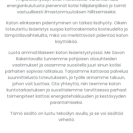
energiankulutusta pienennät kotisi hiilijalanjälkeä ja toimit
vastuullisesti ilmastonmuutoksen hillitsemiseksi.
Katon elinkaaren pidentyminen on tärkeä lisähyöty. Oikein
toteutettu lisäeristys suojaa kattorakenteita kosteudelta ja
lämpötilavaihteluilta, mikä voi merkittävästi pidentää katon
käyttöikää.
Luota ammattilaiseen katon lisäeristystyössä. Me Savon
Rakentavalla tunnemme pohjoisen olosuhteiden
vaatimukset ja osaamme suositella juuri sinun kotiisi
parhaiten sopivaa ratkaisua. Tarjoamme kattavaa palvelua
suunnittelusta toteutukseen, ja työlle annamme takuun,
johon voit luottaa. Ota yhteyttä, niin teemme katon
kuntotarkastuksen ja suosittelemme tarvittaessa parhaat
toimenpiteet kattosi energiatehokkuuden ja kestävyyden
parantamiseksi.
Tämä sisältö on luotu tekoälyn avulla, ja se voi sisältää
virheitä.