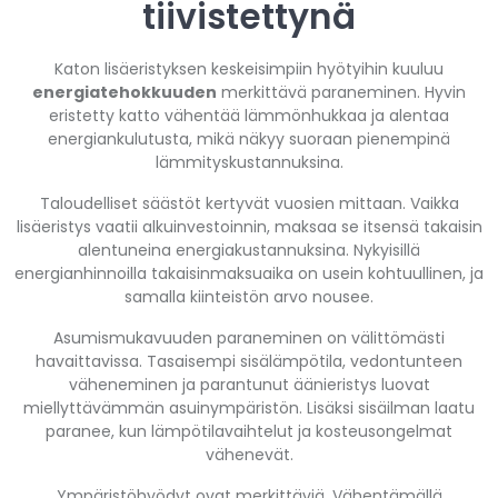
tiivistettynä
Katon lisäeristyksen keskeisimpiin hyötyihin kuuluu
energiatehokkuuden
merkittävä paraneminen. Hyvin
eristetty katto vähentää lämmönhukkaa ja alentaa
energiankulutusta, mikä näkyy suoraan pienempinä
lämmityskustannuksina.
Taloudelliset säästöt kertyvät vuosien mittaan. Vaikka
lisäeristys vaatii alkuinvestoinnin, maksaa se itsensä takaisin
alentuneina energiakustannuksina. Nykyisillä
energianhinnoilla takaisinmaksuaika on usein kohtuullinen, ja
samalla kiinteistön arvo nousee.
Asumismukavuuden paraneminen on välittömästi
havaittavissa. Tasaisempi sisälämpötila, vedontunteen
väheneminen ja parantunut äänieristys luovat
miellyttävämmän asuinympäristön. Lisäksi sisäilman laatu
paranee, kun lämpötilavaihtelut ja kosteusongelmat
vähenevät.
Ympäristöhyödyt ovat merkittäviä. Vähentämällä