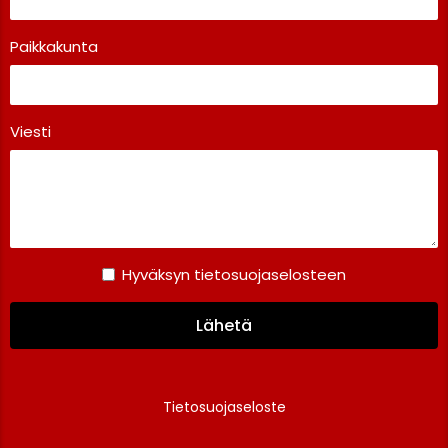
Paikkakunta
Viesti
Hyväksyn tietosuojaselosteen
Lähetä
Tietosuojaseloste