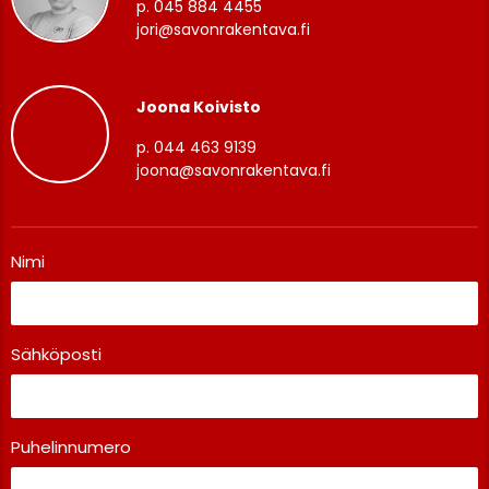
p. 045 884 4455
jori@savonrakentava.fi
Joona Koivisto
p. 044 463 9139
joona@savonrakentava.fi
Nimi
Sähköposti
Puhelinnumero