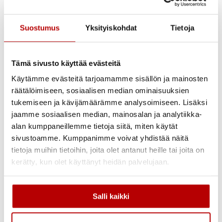
Lisäeristystä kannattaa harkita erityisesti seuraavissa
tilanteissa:
Suostumus
Yksityiskohdat
Tietoja
Kun rakennuksen lämmityskustannukset ovat korkeita
Kun sisälämpötilassa on suuria vaihteluja
Tämä sivusto käyttää evästeitä
Kun talon katto on yli 20 vuotta vanha
Kun talossa on havaittavissa vedontunnetta
Käytämme evästeitä tarjoamamme sisällön ja mainosten
Kun suunnittelet kattoremonttia tai muita katon
räätälöimiseen, sosiaalisen median ominaisuuksien
korjaustöitä
tukemiseen ja kävijämäärämme analysoimiseen. Lisäksi
jaamme sosiaalisen median, mainosalan ja analytiikka-
Katon kunto kannattaa tarkistaa säännöllisesti, jotta
mahdolliset ongelmat havaitaan ajoissa. Katon kuntoarvio
alan kumppaneillemme tietoja siitä, miten käytät
auttaa määrittämään, onko lisäeristys ajankohtaista ja
sivustoamme. Kumppanimme voivat yhdistää näitä
voidaanko se yhdistää muihin tarpeellisiin korjaustöihin.
tietoja muihin tietoihin, joita olet antanut heille tai joita on
kerätty, kun olet käyttänyt heidän palvelujaan.
Mitä katon lisäeristystyö
käytännössä sisältää?
Salli kaikki
Katon lisäeristystyö alkaa aina huolellisella