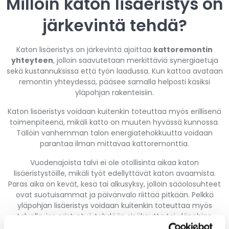
Milloin katon lisäeristys on
järkevintä tehdä?
Katon lisäeristys on järkevintä ajoittaa
kattoremontin
yhteyteen
, jolloin saavutetaan merkittäviä synergiaetuja
sekä kustannuksissa että työn laadussa. Kun kattoa avataan
remontin yhteydessä, pääsee samalla helposti käsiksi
yläpohjan rakenteisiin.
Katon lisäeristys voidaan kuitenkin toteuttaa myös erillisenä
toimenpiteenä, mikäli katto on muuten hyvässä kunnossa.
Tällöin vanhemman talon energiatehokkuutta voidaan
parantaa ilman mittavaa kattoremonttia.
Vuodenajoista talvi ei ole otollisinta aikaa katon
lisäeristystöille, mikäli työt edellyttävät katon avaamista.
Paras aika on kevät, kesä tai alkusyksy, jolloin sääolosuhteet
ovat suotuisammat ja päivänvalo riittää pitkään. Pelkkä
yläpohjan lisäeristys voidaan kuitenkin toteuttaa myös
talvella, jos eristystyö tehdään sisäkautta tai yläpohjan
kautta ilman vesikaton avaamista.