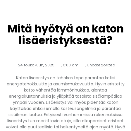
Mitä hyötyä on katon
lisäeristyksestä?
24 toukokuun, 2025
,
6:00 am
,
Uncategorized
Katon lisäeristys on tehokas tapa parantaa kotisi
energiatehokkuutta ja asumismukavuutta. Hyvin eristetty
katto vähentää lämmönhukkaa, alentaa
energiakustannuksia ja ylläpitää tasaista sisälämpötilaa
ympäri vuoden. Lisäeristys voi myös pidentää katon
käyttöikää ehkäisemällä kosteusongelmia ja parantaa
sisäilman laatua. Erityisesti vanhemmissa rakennuksissa
lisäeristys tuo merkittäviä etuja, sillä alkuperäiset eristeet
voivat olla puutteellisia tai heikentyneitä ajan myötä. Hyvä