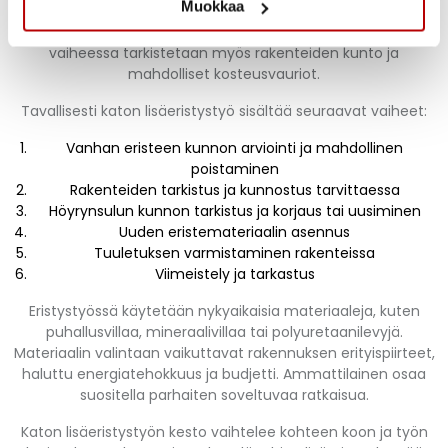
Muokkaa
suunnitteluvaiheella
, jossa ammattilainen arvioi nykyisen
eristyksen kunnon ja määrittää lisäeristyksen tarpeen. Tässä
vaiheessa tarkistetaan myös rakenteiden kunto ja
mahdolliset kosteusvauriot.
Tavallisesti katon lisäeristystyö sisältää seuraavat vaiheet:
Vanhan eristeen kunnon arviointi ja mahdollinen
poistaminen
Rakenteiden tarkistus ja kunnostus tarvittaessa
Höyrynsulun kunnon tarkistus ja korjaus tai uusiminen
Uuden eristemateriaalin asennus
Tuuletuksen varmistaminen rakenteissa
Viimeistely ja tarkastus
Eristystyössä käytetään nykyaikaisia materiaaleja, kuten
puhallusvillaa, mineraalivillaa tai polyuretaanilevyjä.
Materiaalin valintaan vaikuttavat rakennuksen erityispiirteet,
haluttu energiatehokkuus ja budjetti. Ammattilainen osaa
suositella parhaiten soveltuvaa ratkaisua.
Katon lisäeristystyön kesto vaihtelee kohteen koon ja työn