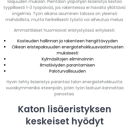
laajuuden mukaan. Pientalon yläpohjan lisäeristys kestää
tyypillisesti 1-3 työpäivää, jos rakenteissa ei havaita yllättäviä
ongelmia. Työn aikana asuminen talossa on yleensä
mahdollista, mutta hetkellisesti työstä voi aiheutua melua.
Ammattilaiset huomioivat eristystyössä erityisesti:
Kosteuden hallinnan ja rakenteen hengittävyyden
Oikean eristepaksuuden energiatehokkuusvaatimusten
mukaisesti
Kylmäsiltojen eliminoinnin
Ilmatiiviyden parantamisen
Paloturvallisuuden
Hyvin tehty lisäeristys parantaa talon energiatehokkuutta
vuosikymmeniksi eteenpäin, joten työn laatuun kannattaa
panostaa.
Katon lisäeristyksen
keskeiset hyödyt