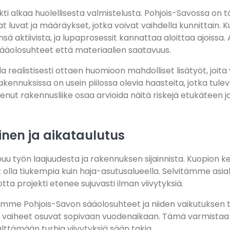
i alkaa huolellisesta valmistelusta. Pohjois-Savossa on t
at luvat ja määräykset, jotka voivat vaihdella kunnittain. 
ä aktiivista, ja lupaprosessit kannattaa aloittaa ajoissa.
ääolosuhteet että materiaalien saatavuus.
la realistisesti ottaen huomioon mahdolliset lisätyöt, joita 
kennuksissa on usein piilossa olevia haasteita, jotka tulev
enut rakennusliike osaa arvioida näitä riskejä etukäteen ja
inen ja aikataulutus
uu työn laajuudesta ja rakennuksen sijainnista. Kuopion kes
at olla tiukempia kuin haja-asutusalueella. Selvitämme a
tta projekti etenee sujuvasti ilman viivytyksiä.
imme Pohjois-Savon sääolosuhteet ja niiden vaikutuksen
tiset vaiheet osuvat sopivaan vuodenaikaan. Tämä varmist
lttämään turhia viivytyksiä sään takia.