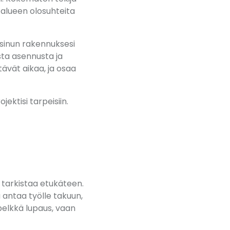
 alueen olosuhteita
 sinun rakennuksesi
sta asennusta ja
tävät aikaa, ja osaa
ektisi tarpeisiin.
t tarkistaa etukäteen.
antaa työlle takuun,
elkkä lupaus, vaan