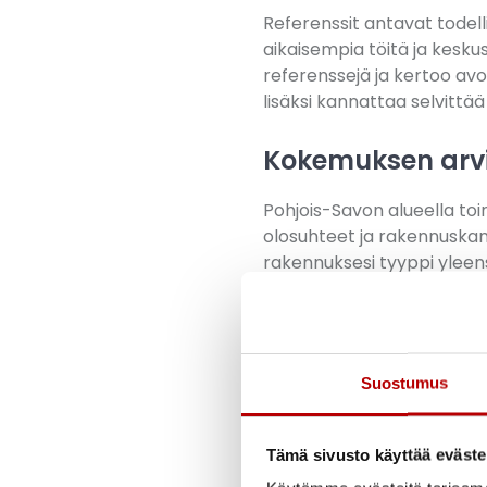
Referenssit antavat todel
aikaisempia töitä ja kesku
referenssejä ja kertoo avo
lisäksi kannattaa selvittää
Kokemuksen arvi
Pohjois-Savon alueella toi
olosuhteet ja rakennuskann
rakennuksesi tyyppi yleens
huomioon mahdolliset yllä
Luotettava rakennusliike ei
tuloksiin voit odottaa pääse
projektin vaatimuksista. T
Suostumus
Katto- ja 
Tämä sivusto käyttää eväste