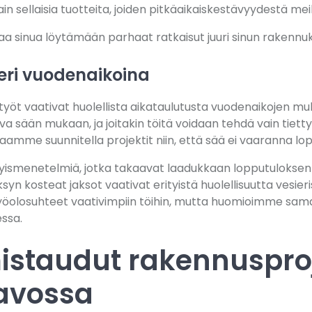
 sellaisia tuotteita, joiden pitkäaikaiskestävyydestä me
 sinua löytämään parhaat ratkaisut juuri sinun rakennuks
ri vuodenaikoina
yöt vaativat huolellista aikataulutusta vuodenaikojen mu
ava sään mukaan, ja joitakin töitä voidaan tehdä vain tiett
me suunnitella projektit niin, että sää ei vaaranna lop
tyismenetelmiä, jotka takaavat laadukkaan lopputulokse
syn kosteat jaksot vaativat erityistä huolellisuutta vesier
losuhteet vaativimpiin töihin, mutta huomioimme sama
ssa.
istaudut rakennusproj
avossa