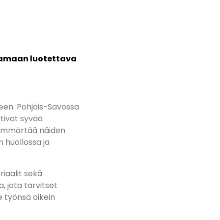
stamaan luotettava
keen. Pohjois-Savossa
tivat syvää
a ymmärtää näiden
n huollossa ja
iaalit sekä
, jota tarvitset
 työnsä oikein