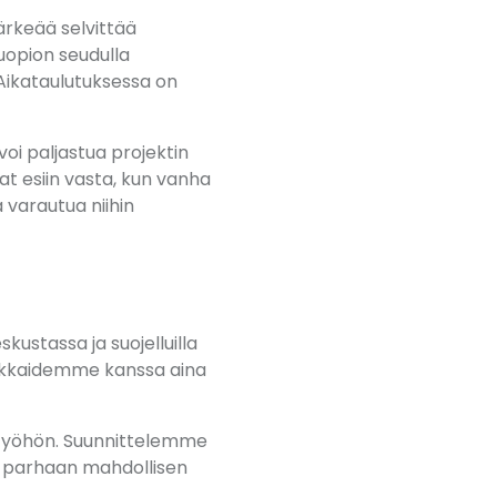
ärkeää selvittää
Kuopion seudulla
 Aikataulutuksessa on
voi paljastua projektin
at esiin vasta, kun vanha
 varautua niihin
kustassa ja suojelluilla
siakkaidemme kanssa aina
 työhön. Suunnittelemme
aa parhaan mahdollisen