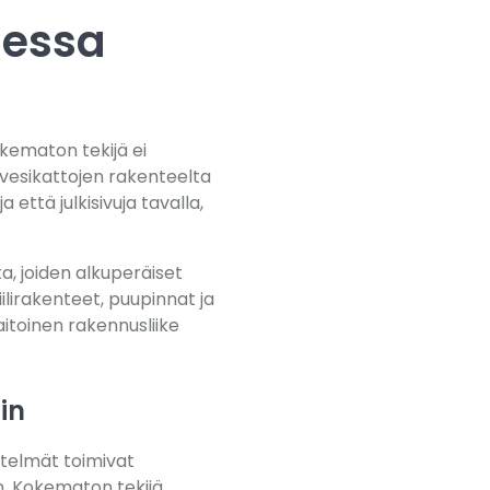
sessa
okematon tekijä ei
 vesikattojen rakenteelta
 että julkisivuja tavalla,
a, joiden alkuperäiset
ilirakenteet, puupinnat ja
itoinen rakennusliike
in
etelmät toimivat
in. Kokematon tekijä