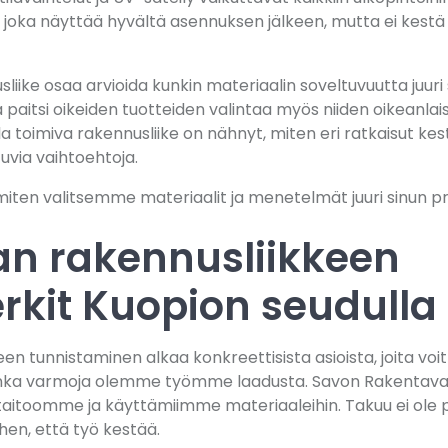
, joka näyttää hyvältä asennuksen jälkeen, mutta ei kestä
iike osaa arvioida kunkin materiaalin soveltuvuutta juuri
a paitsi oikeiden tuotteiden valintaa myös niiden oikeanlai
la toimiva rakennusliike on nähnyt, miten eri ratkaisut kes
tuvia vaihtoehtoja.
iten valitsemme materiaalit ja menetelmät juuri sinun proj
an rakennusliikkeen
kit Kuopion seudulla
en tunnistaminen alkaa konkreettisista asioista, joita voi
uinka varmoja olemme työmme laadusta. Savon Rakentava 
toomme ja käyttämiimme materiaaleihin. Takuu ei ole p
hen, että työ kestää.