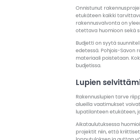
Onnistunut rakennusprojekt
etukäteen kaikki tarvittav
rakennusvalvonta on yleens
otettava huomioon sekä s
Budjetti on syytä suunnitel
edetessä. Pohjois-Savon ra
materiaali poistetaan. Kok
budjetissa.
Lupien selvittäm
Rakennuslupien tarve riipp
alueilla vaatimukset voiv
lupatilanteen etukäteen, jo
Aikataulutuksessa huomio
projektit niin, että kriit
lopputuloksen ja auttaa vä