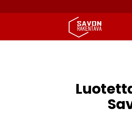
Luotett
Sav