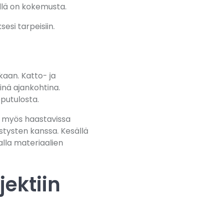
illä on kokemusta.
esi tarpeisiin.
kaan. Katto- ja
yinä ajankohtina.
putulosta.
n myös haastavissa
istysten kanssa. Kesällä
lla materiaalien
ektiin