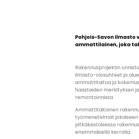
Pohjois-Savon ilmasto 
ammattilainen, joka ta
Rakennusprojektin onnistum
ilmasto-olosuhteet ja alu
ammattitaitoa ja kokemus
haasteiden merkityksen ja 
remontoinnissa.
Ammattitaitoinen rakennusl
työmenetelmät jokaiseen pr
pitkäkestoisessa rakennus
ensimmäisellä kerralla.