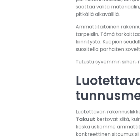
saattaa valita materiaalin
pitkällä aikavälillä.
Ammattitaitoinen rakennusl
tarpeisiin. Tämä tarkoitta
kiinnitystä. Kuopion seudul
suositella parhaiten sovel
Tutustu syvemmin siihen, m
Luotettav
tunnusmer
Luotettavan rakennusliikke
Takuut
kertovat siitä, k
koska uskomme ammattitai
konkreettinen sitoumus sii