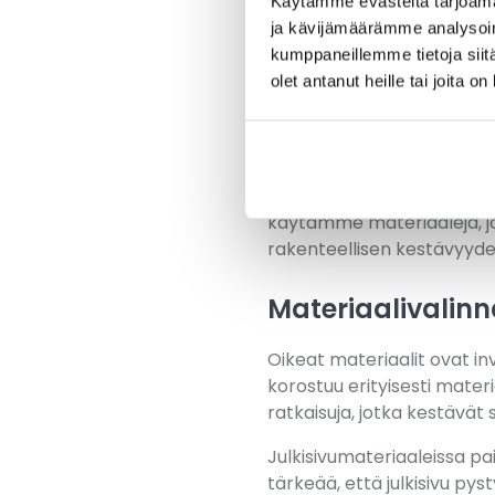
olosuhtei
Käytämme evästeitä tarjoama
ja kävijämäärämme analysoim
kumppaneillemme tietoja siitä
Vesikattojen ja julkisivuje
olet antanut heille tai joita o
lämpötilavaihtelut rasitta
kevään sulamis- ja jäätym
ikäännyttävät materiaaleja
Savon Rakentava
erikois
käytämme materiaaleja, jo
rakenteellisen kestävyyden
Materiaalivalin
Oikeat materiaalit ovat in
korostuu erityisesti mater
ratkaisuja, jotka kestävät
Julkisivumateriaaleissa p
tärkeää, että julkisivu py