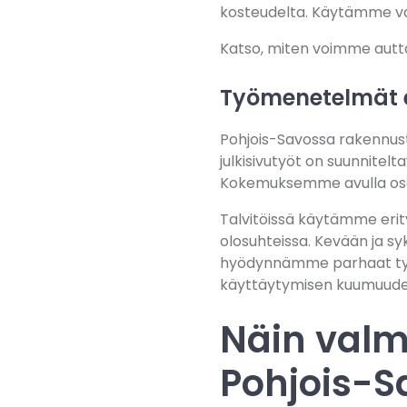
kosteudelta. Käytämme vain
Katso, miten voimme auttaa
Työmenetelmät e
Pohjois-Savossa rakennust
julkisivutyöt on suunnitelt
Kokemuksemme avulla osaam
Talvitöissä käytämme eri
olosuhteissa. Kevään ja syk
hyödynnämme parhaat työo
käyttäytymisen kuumuude
Näin valm
Pohjois-S