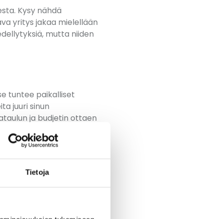
esta. Kysy nähdä
va yritys jakaa mielellään
dellytyksiä, mutta niiden
e tuntee paikalliset
a juuri sinun
ataulun ja budjetin ottaen
työ vaatii ja millaisiin
ö ja realistinen arvio
tä kustannuksilta.
Tietoja
Savon