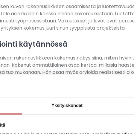
lisen kuvan rakennusliikkeen osaamisesta ja luotettavuud
stele asiakkaiden kanssa heidän kokemuksistaan. Luotetta
imesti työprosessistaan. Vakuutukset ja luvat ovat peruse
 yrityksen kokemus juuri sinun tyyppisistä projekteista.
ointi käytännössä
mivan rakennusliikkeen kokemus näkyy siinä, miten hyvin s
an. Kokenut ammattilainen osaa kertoa, millaisia haasteit
ä tuo mukanaan. Hän osaa myös arvioida realistisesti aik
tykset.
 lupaa mahdottomia. Sen sijaan se kertoo rehellisesti, mitä 
väsi. Hinnan, joka pitää, taustalla on huolellinen selvitysty
ämä suojaa sekä asiakasta että rakennusliikettä yllättävil
Yksityiskohdat
julkisivutyöt Pohjois-
itä