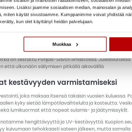
ssa
mme sisällön ja mainosten räätälöimiseen, sosiaalisen median
iseen. Lisäksi jaamme sosiaalisen median, mainosalan ja analy
, miten käytät sivustoamme. Kumppanimme voivat yhdistää näitä t
n kunto on erityisen tärkeää Pohjois-Savon ilmastossa, mis
n kerätty, kun olet käyttänyt heidän palvelujaan.
vat rakenteita ympäri vuoden. Talvella lumi ja jää luovat s
issyklit aiheuttavat dynaamista rasitusta. Kesän kuumuus 
, ja syksyn sateet testaavat vesieristyksen toimivuuden.
Muokkaa
tuu juuri näihin haastaviin olosuhteisiin. Vesikattojen huol
tka on testattu Pohjois-Savon ilmastossa. Julkisivutöis
 että ulkonäön säilymisen pitkällä aikavälillä.
nat kestävyyden varmistamiseksi
vestointi, joka maksaa itsensä takaisin vuosien kuluessa. 
iaalien kyky sietää lämpötilavaihteluita ja kosteutta. Ves
 sekä lumikuormat että nopeat sulamis- ja jäätymissyklit.
ainotamme hengittävyyttä ja UV-kestävyyttä. Kuopion se
styy kuivumaan tehokkaasti sateen jälkeen, mutta samalla