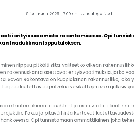
16 joulukuun, 2025
,
7:00 am
,
Uncategorized
vaatii erityisosaamista rakentamisessa. Opi tunni
kaa laadukkaan lopputuloksen.
inen riippuu pitkälti siitä, valitsetko oikean rakennusliik
een rakennuskanta asettavat erityisvaatimuksia, jotka vaa
ta. Savon Rakentava on kuopiolainen rakennusliike, jok
tarjoaa luotettavaa palvelua vesikattojen sekä julkisivuje
iike tuntee alueen olosuhteet ja osaa valita oikeat mater
ojektiin. Takuu ja pitävä hinta kertovat luotettavuudesta
hankkeessa. Opi tunnistamaan ammattilainen, joka tekee