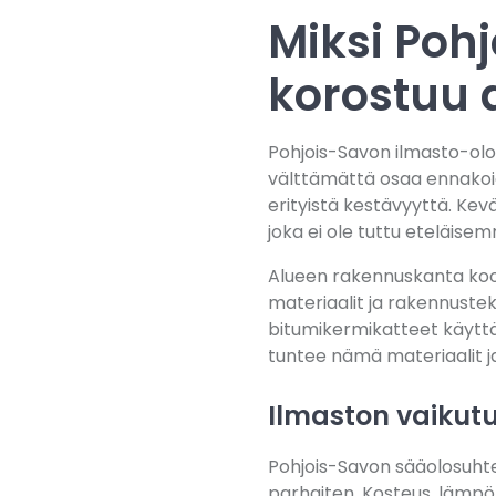
Miksi Poh
korostuu 
Pohjois-Savon ilmasto-olos
välttämättä osaa ennakoida
erityistä kestävyyttä. Kevä
joka ei ole tuttu eteläise
Alueen rakennuskanta koost
materiaalit ja rakennustek
bitumikermikatteet käyttäy
tuntee nämä materiaalit ja
Ilmaston vaikutu
Pohjois-Savon sääolosuhte
parhaiten. Kosteus, lämpöt