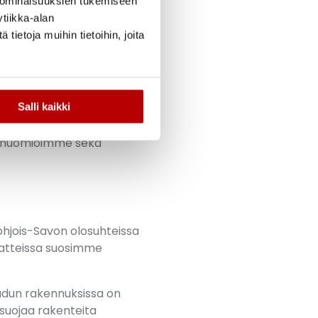
 ominaisuuksien tukemiseen
tiikka-alan
ietoja muihin tietoihin, joita
sä kosteus ja
taattisia kuormia, kun taas
ja UV-säteily
Salli kaikki
lossa ja remontoinnissa
sä huomioimme sekä
Pohjois-Savon olosuhteissa
ikatteissa suosimme
udun rakennuksissa on
 suojaa rakenteita