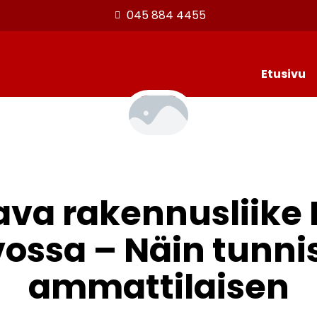
045 884 4455
Etusivu
ava rakennusliike 
ossa – Näin tunni
ammattilaisen