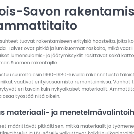
jois-Savon rakentami
ammattitaito
uhteet tuovat rakentamiseen erityisiä haasteita, joita k
. Talvet ovat pitkiä ja lumikuormat raskaita, mikä vaatii
iset lumensulamis- ja jäätymissyklit rasittavat sekä kattoja
mmän Suomen rakentajille.
uu suurelta osin 1960–1980-luvuilla rakennetuista taloist
niikat vaativat erityisosaamista remontoinnissa. Vanhat ti
tyvät eri tavoin kuin nykyaikaiset materiaalit. Ammattita
 osaa työstää niitä oikein.
s materiaali- ja menetelmävalintoih
et määrittävät pitkälti sen, mitkä materiaalit ja työmen
ilavaihtelut ja UV-säteily vaikuttavat kaikkiin ulkopintoih