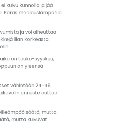
i kuivu kunnolla ja jää
lla. Paras maalauslämpötila
vumista ja voi aiheuttaa
kejä liian korkeasta
elle.
aika on touko-syyskuu,
 loppuun on yleensä
tset vähintään 24-48
 aikavälin ennuste auttaa
 viileämpää säätä, mutta
ätä, mutta kuivuvat