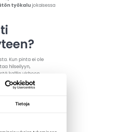
ätön työkalu
jokaisessa
ti
yteen?
a. Kun pinta ei ole
taa hilseilyyn,
ä kalliin virheen.
home, irtonainen vanha
ittaessa
Tietoja
li on poistettava kokonaan
ä uutta maalikerrosta,