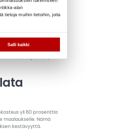
 ominaisuuksien tukemiseen
tiikka-alan
ietoja muihin tietoihin, joita
en paljaille kohdille
tasoituksen
aa imukykyä ja suojaa
Salli kaikki
ästi lopputuloksen
määrittää täysin sen,
lata
nkosteus yli 80 prosenttia
de maalaukselle. Nämä
oksen kestävyyttä.