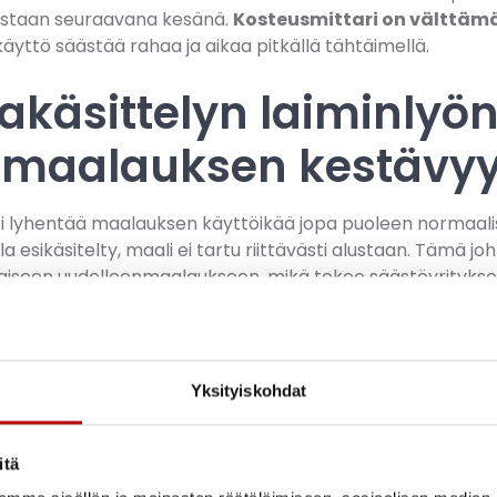
staan seuraavana kesänä.
Kosteusmittari on välttäm
äyttö säästää rahaa ja aikaa pitkällä tähtäimellä.
akäsittelyn laiminlyön
 maalauksen kestävy
ti lyhentää maalauksen käyttöikää jopa puoleen normaalist
 esikäsitelty, maali ei tartu riittävästi alustaan. Tämä joh
iseen uudelleenmaalaukseen, mikä tekee säästöyrityksest
a tärkein vaihe. Pinnoista on poistettava lika, sammal, 
suihkupesuri ei riitä, vaan tarvitaan usein harjausta ja tarv
Puhdas pinta on maalauksen kestävyyden perusta.
Yksityiskohdat
 arvioida huolellisesti. Irtonainen ja huonokuntoinen maa
 hiekkapuhaltamalla. Halkeillut ja hilseilevä maali ei kest
itä
rioitumista.