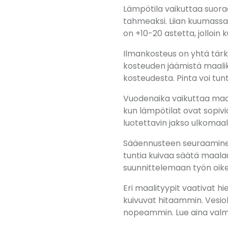
Lämpötila vaikuttaa suoraa
tahmeaksi. Liian kuumassa 
on +10-20 astetta, jolloin 
Ilmankosteus on yhtä tärke
kosteuden jäämistä maalik
kosteudesta. Pinta voi tun
Vuodenaika vaikuttaa maal
kun lämpötilat ovat sopivi
luotettavin jakso ulkomaal
Sääennusteen seuraaminen
tuntia kuivaa säätä maalauk
suunnittelemaan työn oike
Eri maalityypit vaativat h
kuivuvat hitaammin. Vesi
nopeammin. Lue aina valmis