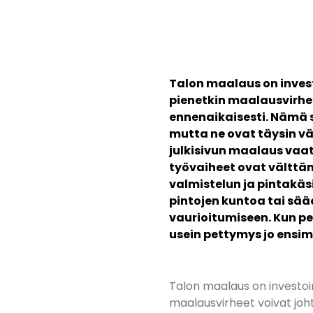
Talon maalaus on investo
pienetkin maalausvirheet
ennenaikaisesti. Nämä 
mutta ne ovat täysin väl
julkisivun maalaus vaati
työvaiheet ovat välttä
valmistelun ja pintakäs
pintojen kuntoa tai sä
vaurioitumiseen. Kun pe
usein pettymys jo ensim
Talon maalaus on investoint
maalausvirheet voivat johta