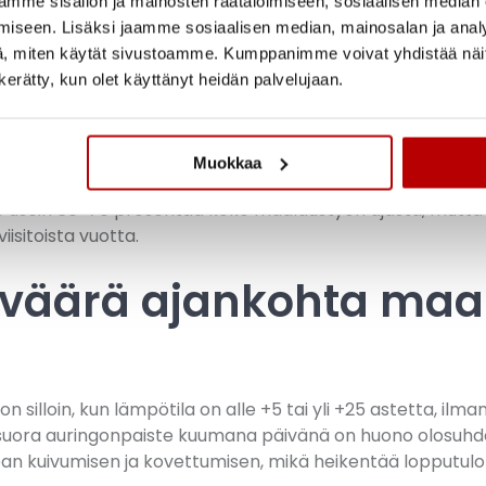
mme sisällön ja mainosten räätälöimiseen, sosiaalisen median
ilaista käsittelyä:
iseen. Lisäksi jaamme sosiaalisen median, mainosalan ja analy
, miten käytät sivustoamme. Kumppanimme voivat yhdistää näitä t
 hiontaa, reikien ja halkeamien täyttöä sekä pohjamaalauks
n kerätty, kun olet käyttänyt heidän palvelujaan.
t ruosteen poiston, karheuttamisen ja erikoispohjamaalin
vat halkeamien korjauksen, puhdistuksen ja tarvittaessa 
n kaikille paljaille pinnoille. Se parantaa tartuntaa, tas
Muokkaa
taminen säästää hetken aikaa, mutta heikentää merkittäv
ie usein 60-70 prosenttia koko maalaustyön ajasta, mutta 
iisitoista vuotta.
n väärä ajankohta maa
silloin, kun lämpötila on alle +5 tai yli +25 astetta, ilma
s suora auringonpaiste kuumana päivänä on huono olosuh
kean kuivumisen ja kovettumisen, mikä heikentää lopputul