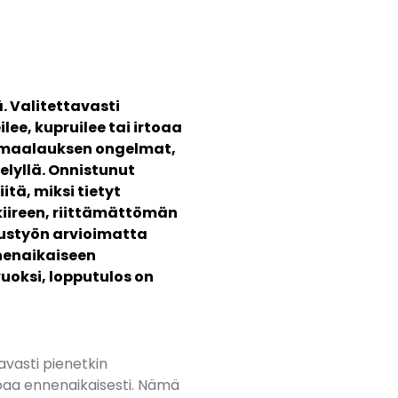
. Valitettavasti
lee, kupruilee tai irtoaa
t maalauksen ongelmat,
telyllä. Onnistunut
itä, miksi tietyt
iireen, riittämättömän
austyön arvioimatta
nnenaikaiseen
uoksi, lopputulos on
avasti pienetkin
irtoaa ennenaikaisesti. Nämä