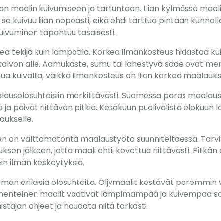
n maalin kuivumiseen ja tartuntaan. Liian kylmässä maali e
se kuivuu liian nopeasti, eikä ehdi tarttua pintaan kunno
kuivuminen tapahtuu tasaisesti.
ä tekijä kuin lämpötila. Korkea ilmankosteus hidastaa kui
alvon alle. Aamukaste, sumu tai lähestyvä sade ovat merk
tua kuivalta, vaikka ilmankosteus on liian korkea maalauks
ausolosuhteisiin merkittävästi. Suomessa paras maalaus
a ja päivät riittävän pitkiä. Kesäkuun puolivälistä elokuun
aukselle.
 on välttämätöntä maalaustyötä suunniteltaessa. Tarvi
sen jälkeen, jotta maali ehtii kovettua riittävästi. Pitkän
in ilman keskeytyksiä.
ieman erilaisia olosuhteita. Öljymaalit kestävät paremmin
ohenteinen maalit vaativat lämpimämpää ja kuivempaa sä
tajan ohjeet ja noudata niitä tarkasti.