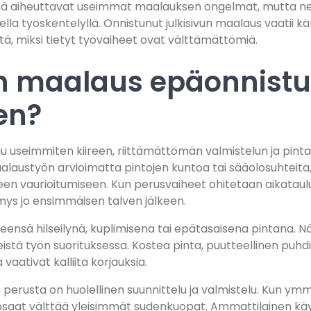
ttä aiheuttavat useimmat maalauksen ongelmat, mutta ne 
isella työskentelyllä. Onnistunut julkisivun maalaus vaatii kä
itä, miksi tietyt työvaiheet ovat välttämättömiä.
on maalaus epäonnist
en?
 useimmiten kiireen, riittämättömän valmistelun ja pintak
aalaustyön arvioimatta pintojen kuntoa tai sääolosuhteita
een vaurioitumiseen. Kun perusvaiheet ohitetaan aikataulu
mys jo ensimmäisen talven jälkeen.
eensä hilseilynä, kuplimisena tai epätasaisena pintana. 
istä työn suorituksessa. Kostea pinta, puutteellinen puhd
 vaativat kalliita korjauksia.
rusta on huolellinen suunnittelu ja valmistelu. Kun ymmä
, osaat välttää yleisimmät sudenkuopat. Ammattilainen 