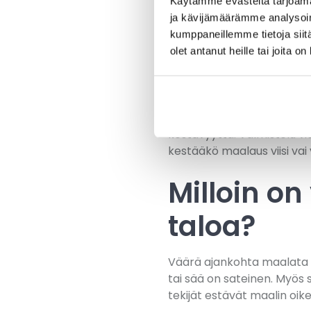
Käytämme evästeitä tarjoama
Erilaiset pinnat vaativat er
ja kävijämäärämme analysoim
kumppaneillemme tietoja siitä
Puupinnat
tarvitsevat
olet antanut heille tai joita o
Metallipinnat
vaativa
Betonipinnat
tarvitse
Pohjamaalaus on välttämätö
alustaa. Pohjamaalin ohit
kestävyyttä. Valmistelu v
kestääkö maalaus viisi vai v
Milloin o
taloa?
Väärä ajankohta maalata on 
tai sää on sateinen. Myö
tekijät estävät maalin oi