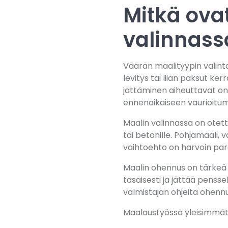
Mitkä ova
valinnass
Väärän maalityypin valinta 
levitys tai liian paksut ke
jättäminen aiheuttavat on
ennenaikaiseen vaurioitum
Maalin valinnassa on otetta
tai betonille. Pohjamaali, 
vaihtoehto on harvoin par
Maalin ohennus on tärkeä v
tasaisesti ja jättää pensse
valmistajan ohjeita ohennu
Maalaustyössä yleisimmät 