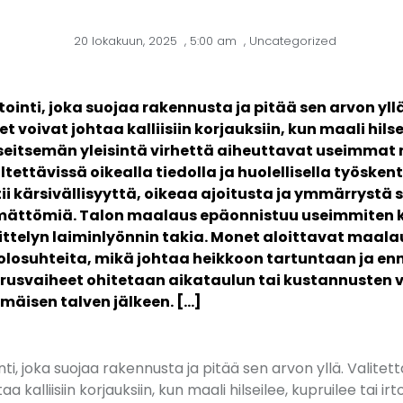
20 lokakuun, 2025
,
5:00 am
,
Uncategorized
inti, joka suojaa rakennusta ja pitää sen arvon yllä
 voivat johtaa kalliisiin korjauksiin, kun maali hilsei
seitsemän yleisintä virhettä aiheuttavat useimma
tettävissä oikealla tiedolla ja huolellisella työsken
i kärsivällisyyttä, oikeaa ajoitusta ja ymmärrystä si
mättömiä. Talon maalaus epäonnistuu useimmiten k
ittelyn laiminlyönnin takia. Monet aloittavat maal
äolosuhteita, mikä johtaa heikkoon tartuntaan ja e
rusvaiheet ohitetaan aikataulun tai kustannusten v
mäisen talven jälkeen. […]
i, joka suojaa rakennusta ja pitää sen arvon yllä. Valitett
a kalliisiin korjauksiin, kun maali hilseilee, kupruilee tai 