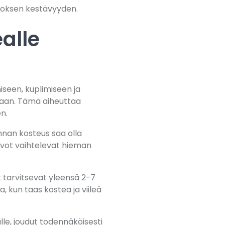
loksen kestävyyden.
alle
iseen, kuplimiseen ja
staan. Tämä aiheuttaa
n.
nnan kosteus saa olla
rvot vaihtelevat hieman
t tarvitsevat yleensä 2-7
 kun taas kostea ja viileä
lle, joudut todennäköisesti