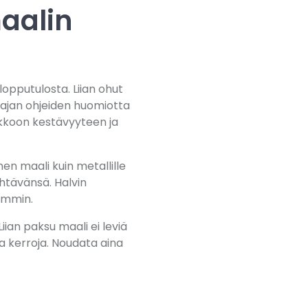
maalin
lopputulosta. Liian ohut
istajan ohjeiden huomiotta
ikkoon kestävyyteen ja
nen maali kuin metallille
tehtävänsä. Halvin
emmin.
iian paksu maali ei leviä
pia kerroja. Noudata aina