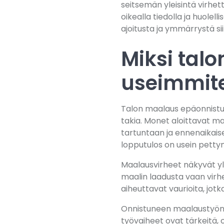
seitsemän yleisintä virhe
oikealla tiedolla ja huolell
ajoitusta ja ymmärrystä si
Miksi tal
useimmit
Talon maalaus epäonnistuu
takia. Monet aloittavat m
tartuntaan ja ennenaikais
lopputulos on usein petty
Maalausvirheet näkyvät yl
maalin laadusta vaan virhe
aiheuttavat vaurioita, jotka
Onnistuneen maalaustyön pe
työvaiheet ovat tärkeitä