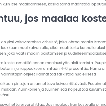
un kuin itse maalaamiseen, koska tämä määrittää lopputu
htuu, jos maalaa koste
 on yksi vakavimmista virheistä, joka johtaa maalin irtoam
loukkuun maalikalvon alle, eikä maali tartu kunnolla alu
sen, joka vaatii maalin poistamisen ja uudelleenmaalaukse
ta kosteusmetillä ennen maalaustyön aloittamista. Puupi
, betonin ja rappauksen enintään 4-6 prosenttia. Nämä a
valmistajan ohjeet kannattaa tarkistaa huolellisesti.
jälkeen pintojen on annettava kuivua riittävästi. Puupinna
mukaan. Aurinkoinen ja tuulinen sää nopeuttaa kuivumista,
västi.
svaihetta ei voi ohittaa. Jos maalaat liian kostealle pinna