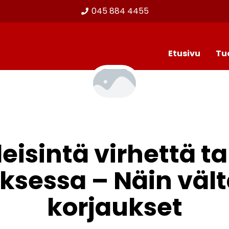
045 884 4455
Etusivu
Tu
leisintä virhettä t
sessa – Näin vältät
korjaukset