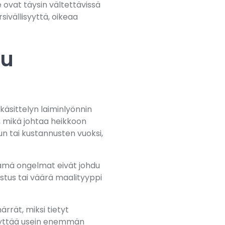
ovat täysin vältettävissä
rsivällisyyttä, oikeaa
uu
äsittelyn laiminlyönnin
, mikä johtaa heikkoon
n tai kustannusten vuoksi,
Nämä ongelmat eivät johdu
istus tai väärä maalityyppi
rrät, miksi tietyt
käyttää usein enemmän