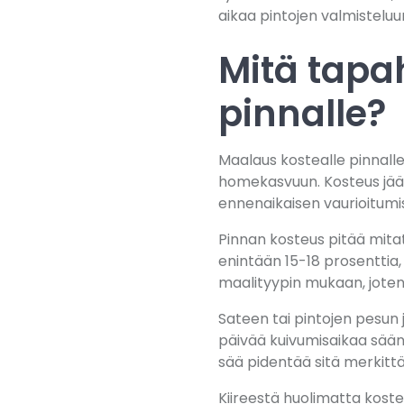
aikaa pintojen valmistelu
Mitä tapa
pinnalle?
Maalaus kostealle pinnalle
homekasvuun. Kosteus jää 
ennenaikaisen vaurioitumi
Pinnan kosteus pitää mita
enintään 15-18 prosenttia
maalityypin mukaan, joten 
Sateen tai pintojen pesun 
päivää kuivumisaikaa sään 
sää pidentää sitä merkittä
Kiireestä huolimatta kosteu