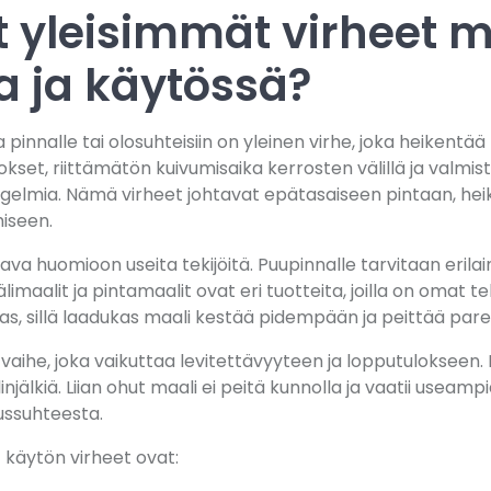
t yleisimmät virheet 
a ja käytössä?
pinnalle tai olosuhteisiin on yleinen virhe, joka heikentää 
rrokset, riittämätön kuivumisaika kerrosten välillä ja valm
gelmia. Nämä virheet johtavat epätasaiseen pintaan, he
iseen.
va huomioon useita tekijöitä. Puupinnalle tarvitaan erilai
välimaalit ja pintamaalit ovat eri tuotteita, joilla on omat 
as, sillä laadukas maali kestää pidempään ja peittää par
aihe, joka vaikuttaa levitettävyyteen ja lopputulokseen. L
linjälkiä. Liian ohut maali ei peitä kunnolla ja vaatii useam
s­suhteesta.
käytön virheet ovat: