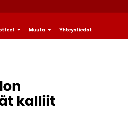
otteet
Muuta
Yhteystiedot
alon
 kalliit