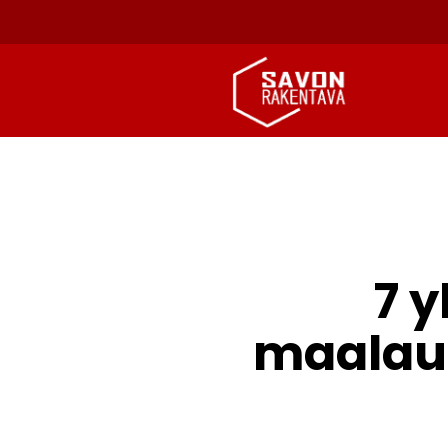
7 y
maalauk