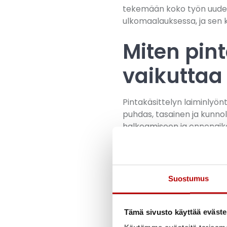
tekemään koko työn uude
ulkomaalauksessa, ja sen k
Miten pint
vaikuttaa
Pintakäsittelyn laiminlyön
puhdas, tasainen ja kunnolla
halkeamiseen ja ennenaika
Puhdistus on ensimmäinen j
maali ja rasva. Pelkkä vesi
erikoispuhdistusaineita. 
Suostumus
Vanhan maalin kunto pitää
kaapimalla, harjaamalla tai
Tämä sivusto käyttää eväste
vaan aiheuttaa nopeaa vau